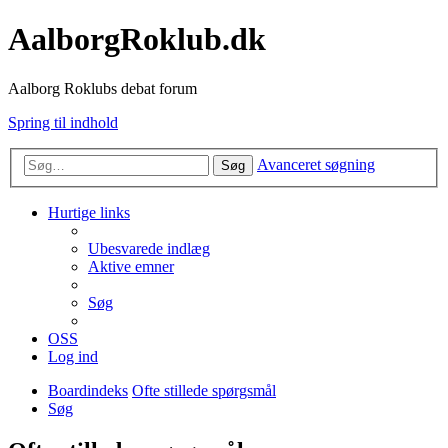
AalborgRoklub.dk
Aalborg Roklubs debat forum
Spring til indhold
Avanceret søgning
Søg
Hurtige links
Ubesvarede indlæg
Aktive emner
Søg
OSS
Log ind
Boardindeks
Ofte stillede spørgsmål
Søg