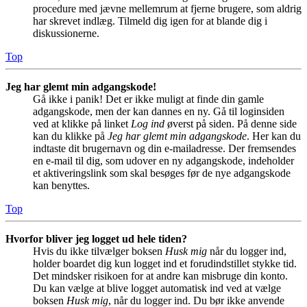
procedure med jævne mellemrum at fjerne brugere, som aldrig
har skrevet indlæg. Tilmeld dig igen for at blande dig i
diskussionerne.
Top
Jeg har glemt min adgangskode!
Gå ikke i panik! Det er ikke muligt at finde din gamle
adgangskode, men der kan dannes en ny. Gå til loginsiden
ved at klikke på linket
Log ind
øverst på siden. På denne side
kan du klikke på
Jeg har glemt min adgangskode
. Her kan du
indtaste dit brugernavn og din e-mailadresse. Der fremsendes
en e-mail til dig, som udover en ny adgangskode, indeholder
et aktiveringslink som skal besøges før de nye adgangskode
kan benyttes.
Top
Hvorfor bliver jeg logget ud hele tiden?
Hvis du ikke tilvælger boksen
Husk mig
når du logger ind,
holder boardet dig kun logget ind et forudindstillet stykke tid.
Det mindsker risikoen for at andre kan misbruge din konto.
Du kan vælge at blive logget automatisk ind ved at vælge
boksen
Husk mig
, når du logger ind. Du bør ikke anvende