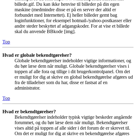
billede.gif. Du kan ikke henvise til billeder på din egen
maskine (medmindre disse er på en server der altid er
forbundet med Internettet). Ej heller billeder gemt bag
loginfunktioner, for eksempel hotmail-/yahoo-postkasser eller
andre steder beskyttet af adgangskoder. For at vise et billede
skal du anvende BBkode [img].
Top
Hvad er globale bekendtgørelser?
Globale bekendtgørelser indeholder vigtige informationer, og
du bør læse dem når muligt. Globale bekendtgørelser vises i
toppen af alle fora og tillige i dit brugerkontrolpanel. Om det
er muligt for dig at skrive en global bekendtgørelse afgøres ud
fra de tilladelser som du har, disse er fastsat af en
administrator.
Top
Hvad er bekendtgørelser?
Bekendtgørelser indeholder typisk vigtige beskeder angående
forummet, og du bør læse dem når muligt. Bekendtgørelser
vises altid på toppen af alle sider i det forum de er skrevet til.
Om det er muligt for dig at skrive en bekendtgørelse afgøres