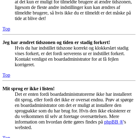
at det kun er muligt for tilmeldte brugere at ændre tidszonen,
ligesom de fleste andre indstillinger kun kan ændres af
tilmeldte brugere, så hvis ikke du er tilmeldt er det måske på
tide at blive det!
Top
Jeg har ændret tidszonen og tiden er stadig forkert!
Hvis du har indstillet tidszone korrekt og klokkeslæt stadig
vises forkert, er det fordi serverens ur er indstillet forkert.
Kontakt venligst en boardadministrator for at få fejlen
korrigeret.
Top
Mit sprog er ikke i listen!
Det er enten fordi boardadministratorerne ikke har installeret
dit sprog, eller fordi det ikke er oversat endnu. Prøv at spørge
en boardadministrator om det er muligt at installere den
sprogpakke som du har brug for. Hvis den ikke eksisterer er
du velkommen til selv at foretage oversættelsen. Mere
information om hvordan dette gøres findes på
phpBB ®
's
websted.
Top