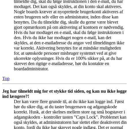
tilmeldte dig, skal du følge instruktionen i den e-mail, du har
modtaget. Det kan også skyldes, at din konto skal aktiveres.
Nogle boards kræver at nyoprettede brugerkonti aktiveres af
enten brugeren selv eller en administrator, inden disse kan
benyttes. Da du tilmeldte dig, skulle du gerne være blevet
gjort opmærksom på om aktivering af kontoen er nødvendig.
Hvis du har modtaget en e-mail, skal du følge instruktionen i
den. Hvis du ikke har modtaget nogen e-mail, kan det
skyldes, at den e-mailadresse du angav ved tilmeldingen ikke
var korrekt. Aktivering benyttes for at mindske muligheden
for, at uønskede personer misbruger systemet ved at give
ukorrekte oplysninger. Hvis du er 100% sikker på, at du har
skrevet den rigtige e-mailadresse, bør du kontakte en
boardadministrator.
Top
Jeg har tilmeldt mig for et stykke tid siden, og kan nu ikke logge
ind længere?!
Der kan være flere grunde til, at du ikke kan logge ind. Først
bør du sikre dig, at du taster brugernavn og adgangskode
korrekt. Husk, at der skelnes mellem store og små bogstaver i
adgangskoden - kontroller tasten "Caps Lock". Problemet kan
også skyldes, at administratoren har slettet eller deaktiveret din
konto, fordi du ikke har skrevet nogle indlæg. Det er normal