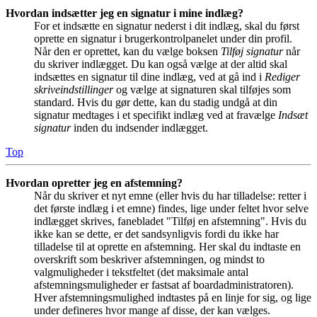
Hvordan indsætter jeg en signatur i mine indlæg?
For et indsætte en signatur nederst i dit indlæg, skal du først
oprette en signatur i brugerkontrolpanelet under din profil.
Når den er oprettet, kan du vælge boksen
Tilføj signatur
når
du skriver indlægget. Du kan også vælge at der altid skal
indsættes en signatur til dine indlæg, ved at gå ind i
Rediger
skriveindstillinger
og vælge at signaturen skal tilføjes som
standard. Hvis du gør dette, kan du stadig undgå at din
signatur medtages i et specifikt indlæg ved at fravælge
Indsæt
signatur
inden du indsender indlægget.
Top
Hvordan opretter jeg en afstemning?
Når du skriver et nyt emne (eller hvis du har tilladelse: retter i
det første indlæg i et emne) findes, lige under feltet hvor selve
indlægget skrives, fanebladet "Tilføj en afstemning". Hvis du
ikke kan se dette, er det sandsynligvis fordi du ikke har
tilladelse til at oprette en afstemning. Her skal du indtaste en
overskrift som beskriver afstemningen, og mindst to
valgmuligheder i tekstfeltet (det maksimale antal
afstemningsmuligheder er fastsat af boardadministratoren).
Hver afstemningsmulighed indtastes på en linje for sig, og lige
under defineres hvor mange af disse, der kan vælges.