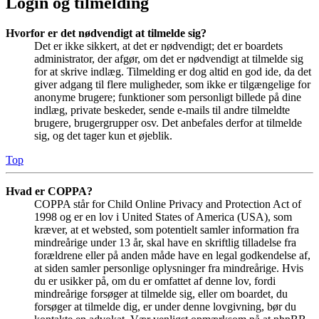
Login og tilmelding
Hvorfor er det nødvendigt at tilmelde sig?
Det er ikke sikkert, at det er nødvendigt; det er boardets
administrator, der afgør, om det er nødvendigt at tilmelde sig
for at skrive indlæg. Tilmelding er dog altid en god ide, da det
giver adgang til flere muligheder, som ikke er tilgængelige for
anonyme brugere; funktioner som personligt billede på dine
indlæg, private beskeder, sende e-mails til andre tilmeldte
brugere, brugergrupper osv. Det anbefales derfor at tilmelde
sig, og det tager kun et øjeblik.
Top
Hvad er COPPA?
COPPA står for Child Online Privacy and Protection Act of
1998 og er en lov i United States of America (USA), som
kræver, at et websted, som potentielt samler information fra
mindreårige under 13 år, skal have en skriftlig tilladelse fra
forældrene eller på anden måde have en legal godkendelse af,
at siden samler personlige oplysninger fra mindreårige. Hvis
du er usikker på, om du er omfattet af denne lov, fordi
mindreårige forsøger at tilmelde sig, eller om boardet, du
forsøger at tilmelde dig, er under denne lovgivning, bør du