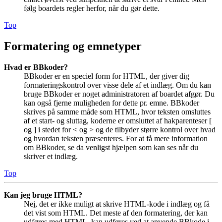
følg boardets regler herfor, når du gør dette.
Top
Formatering og emnetyper
Hvad er BBkoder?
BBkoder er en speciel form for HTML, der giver dig
formateringskontrol over visse dele af et indlæg. Om du kan
bruge BBkoder er noget administratoren af boardet afgør. Du
kan også fjerne muligheden for dette pr. emne. BBkoder
skrives på samme måde som HTML, hvor teksten omsluttes
af et start- og sluttag, koderne er omsluttet af hakparenteser [
og ] i stedet for < og > og de tilbyder større kontrol over hvad
og hvordan teksten præsenteres. For at få mere information
om BBkoder, se da venligst hjælpen som kan ses når du
skriver et indlæg.
Top
Kan jeg bruge HTML?
Nej, det er ikke muligt at skrive HTML-kode i indlæg og få
det vist som HTML. Det meste af den formatering, der kan
udføres med HTML, kan udføres ved at anvende BBkode i