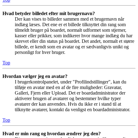
Hvad betyder billedet efter mit brugernavn?
Der kan vises to billeder sammen med et brugernavn når
indlæg læses. Det ene er et billede tilknyttet din rang som
tilmeldt bruger på boardet, normalt udformet som stjerner,
kasser eller prikker, som indikerer hvor mange indlæg du har
skrevet eller din status på boardet. Det andet, normalt et større
billede, er kendt som en avatar og er sædvanligvis unikt og
personligt for hver bruger.
Top
Hvordan vælger jeg en avatar?
I brugerkontrolpanelet, under "Profilindstillinger", kan du
tilføje en avatar med en af de fire muligheder: Gravatar,
Galleri, Fjern eller Upload. Det er boardadministrator der
aktiverer brugen af avatarer og bestemmer hvilke typer
avatarer der kan anvendes. Hvis du ikke er i stand til at
tilknytte avatarer, kontakt da venligst en boardadministrator.
Top
Hvad er min rang og hvordan ændrer jeg den?