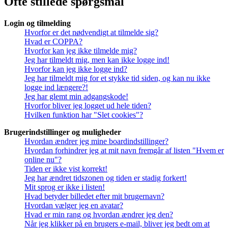
Ofte stillede spørgsmål
Login og tilmelding
Hvorfor er det nødvendigt at tilmelde sig?
Hvad er COPPA?
Hvorfor kan jeg ikke tilmelde mig?
Jeg har tilmeldt mig, men kan ikke logge ind!
Hvorfor kan jeg ikke logge ind?
Jeg har tilmeldt mig for et stykke tid siden, og kan nu ikke
logge ind længere?!
Jeg har glemt min adgangskode!
Hvorfor bliver jeg logget ud hele tiden?
Hvilken funktion har "Slet cookies"?
Brugerindstillinger og muligheder
Hvordan ændrer jeg mine boardindstillinger?
Hvordan forhindrer jeg at mit navn fremgår af listen "Hvem er
online nu"?
Tiden er ikke vist korrekt!
Jeg har ændret tidszonen og tiden er stadig forkert!
Mit sprog er ikke i listen!
Hvad betyder billedet efter mit brugernavn?
Hvordan vælger jeg en avatar?
Hvad er min rang og hvordan ændrer jeg den?
Når jeg klikker på en brugers e-mail, bliver jeg bedt om at