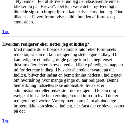
"Nyt emne". For at skrive et indlæg i et eksisterende emne,
klikker du på "Besvar". Det kan være det er nødvendigt at
tilmelde sig som bruger før du kan skrive et nyt indlæg. Dine
tilladelser i hvert forum vises altid i bunden af forum- og
emnesiden.
Top
Hvordan redigerer eller sletter jeg et indlæg?
Med mindre du er boardets administrator eller forummets
redaktør, så kan du kun redigere og slette egne indlæg. Du
kan redigere et indlæg, nogle gange kun i et begrænset
tidsrum efter det er skrevet, ved at klikke på rediger-knappen
ud for det rette indlæg. Hvis der allerede er svaret på dit
indlæg, bliver der indsat en bemærkning nederst i indlægget
om hvornår og hvor mange gange du har redigeret. Denne
bemærkning indsættes ikke automatisk, hvis det er
administratorer eller redaktører der redigerer. De kan dog
vælge at indsætte bemærkningen med info om hvad der er
redigeret og hvorfor. Vær opmærksom på, at almindelige
brugere ikke kan slette et indlæg, når først der er blevet svaret
på det.
Top