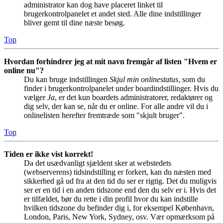
administrator kan dog have placeret linket til
brugerkontrolpanelet et andet sted. Alle dine indstillinger
bliver gemt til dine næste besøg.
Top
Hvordan forhindrer jeg at mit navn fremgår af listen "Hvem er
online nu"?
Du kan bruge indstillingen
Skjul min onlinestatus
, som du
finder i brugerkontrolpanelet under boardindstillinger. Hvis du
vælger
Ja
, er det kun boardets administratorer, redaktører og
dig selv, der kan se, når du er online. For alle andre vil du i
onlinelisten herefter fremtræde som "skjult bruger".
Top
Tiden er ikke vist korrekt!
Da det usædvanligt sjældent sker at webstedets
(webserverens) tidsindstilling er forkert, kan du næsten med
sikkerhed gå ud fra at den tid du ser er rigtig. Det du muligvis
ser er en tid i en anden tidszone end den du selv er i. Hvis det
er tilfældet, bør du rette i din profil hvor du kan indstille
hvilken tidszone du befinder dig i, for eksempel København,
London, Paris, New York, Sydney, osv. Vær opmærksom på