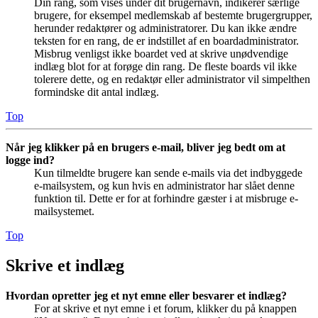
Din rang, som vises under dit brugernavn, indikerer særlige
brugere, for eksempel medlemskab af bestemte brugergrupper,
herunder redaktører og administratorer. Du kan ikke ændre
teksten for en rang, de er indstillet af en boardadministrator.
Misbrug venligst ikke boardet ved at skrive unødvendige
indlæg blot for at forøge din rang. De fleste boards vil ikke
tolerere dette, og en redaktør eller administrator vil simpelthen
formindske dit antal indlæg.
Top
Når jeg klikker på en brugers e-mail, bliver jeg bedt om at
logge ind?
Kun tilmeldte brugere kan sende e-mails via det indbyggede
e-mailsystem, og kun hvis en administrator har slået denne
funktion til. Dette er for at forhindre gæster i at misbruge e-
mailsystemet.
Top
Skrive et indlæg
Hvordan opretter jeg et nyt emne eller besvarer et indlæg?
For at skrive et nyt emne i et forum, klikker du på knappen