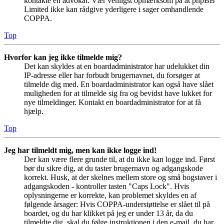
kontakte en advokat. Vær venligst opmærksom på at phpBB
Limited ikke kan rådgive yderligere i sager omhandlende
COPPA.
Top
Hvorfor kan jeg ikke tilmelde mig?
Det kan skyldes at en boardadministrator har udelukket din
IP-adresse eller har forbudt brugernavnet, du forsøger at
tilmelde dig med. En boardadministrator kan også have slået
muligheden for at tilmelde sig fra og bevidst have lukket for
nye tilmeldinger. Kontakt en boardadministrator for at få
hjælp.
Top
Jeg har tilmeldt mig, men kan ikke logge ind!
Der kan være flere grunde til, at du ikke kan logge ind. Først
bør du sikre dig, at du taster brugernavn og adgangskode
korrekt. Husk, at der skelnes mellem store og små bogstaver i
adgangskoden - kontroller tasten "Caps Lock". Hvis
oplysningerne er korrekte, kan problemet skyldes en af
følgende årsager: Hvis COPPA-understøttelse er slået til på
boardet, og du har klikket på jeg er under 13 år, da du
tilmeldte dig, skal du følge instruktionen i den e-mail, du har