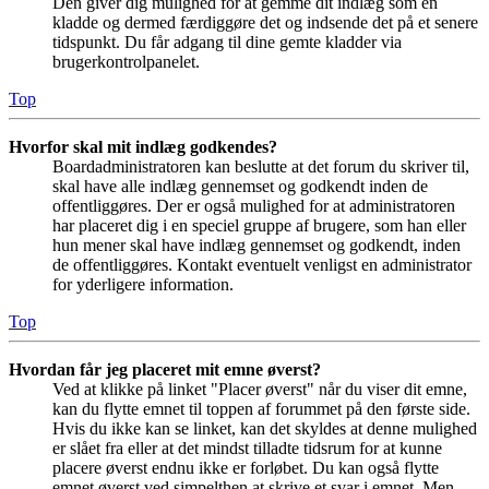
Den giver dig mulighed for at gemme dit indlæg som en
kladde og dermed færdiggøre det og indsende det på et senere
tidspunkt. Du får adgang til dine gemte kladder via
brugerkontrolpanelet.
Top
Hvorfor skal mit indlæg godkendes?
Boardadministratoren kan beslutte at det forum du skriver til,
skal have alle indlæg gennemset og godkendt inden de
offentliggøres. Der er også mulighed for at administratoren
har placeret dig i en speciel gruppe af brugere, som han eller
hun mener skal have indlæg gennemset og godkendt, inden
de offentliggøres. Kontakt eventuelt venligst en administrator
for yderligere information.
Top
Hvordan får jeg placeret mit emne øverst?
Ved at klikke på linket "Placer øverst" når du viser dit emne,
kan du flytte emnet til toppen af forummet på den første side.
Hvis du ikke kan se linket, kan det skyldes at denne mulighed
er slået fra eller at det mindst tilladte tidsrum for at kunne
placere øverst endnu ikke er forløbet. Du kan også flytte
emnet øverst ved simpelthen at skrive et svar i emnet. Men