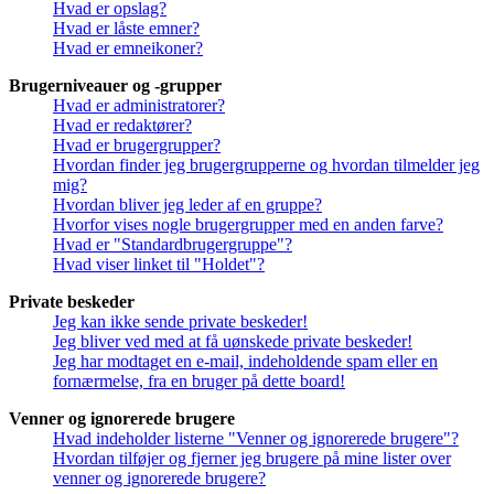
Hvad er opslag?
Hvad er låste emner?
Hvad er emneikoner?
Brugerniveauer og -grupper
Hvad er administratorer?
Hvad er redaktører?
Hvad er brugergrupper?
Hvordan finder jeg brugergrupperne og hvordan tilmelder jeg
mig?
Hvordan bliver jeg leder af en gruppe?
Hvorfor vises nogle brugergrupper med en anden farve?
Hvad er "Standardbrugergruppe"?
Hvad viser linket til "Holdet"?
Private beskeder
Jeg kan ikke sende private beskeder!
Jeg bliver ved med at få uønskede private beskeder!
Jeg har modtaget en e-mail, indeholdende spam eller en
fornærmelse, fra en bruger på dette board!
Venner og ignorerede brugere
Hvad indeholder listerne "Venner og ignorerede brugere"?
Hvordan tilføjer og fjerner jeg brugere på mine lister over
venner og ignorerede brugere?