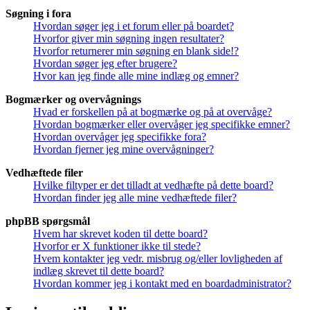
Søgning i fora
Hvordan søger jeg i et forum eller på boardet?
Hvorfor giver min søgning ingen resultater?
Hvorfor returnerer min søgning en blank side!?
Hvordan søger jeg efter brugere?
Hvor kan jeg finde alle mine indlæg og emner?
Bogmærker og overvågnings
Hvad er forskellen på at bogmærke og på at overvåge?
Hvordan bogmærker eller overvåger jeg specifikke emner?
Hvordan overvåger jeg specifikke fora?
Hvordan fjerner jeg mine overvågninger?
Vedhæftede filer
Hvilke filtyper er det tilladt at vedhæfte på dette board?
Hvordan finder jeg alle mine vedhæftede filer?
phpBB spørgsmål
Hvem har skrevet koden til dette board?
Hvorfor er X funktioner ikke til stede?
Hvem kontakter jeg vedr. misbrug og/eller lovligheden af
indlæg skrevet til dette board?
Hvordan kommer jeg i kontakt med en boardadministrator?