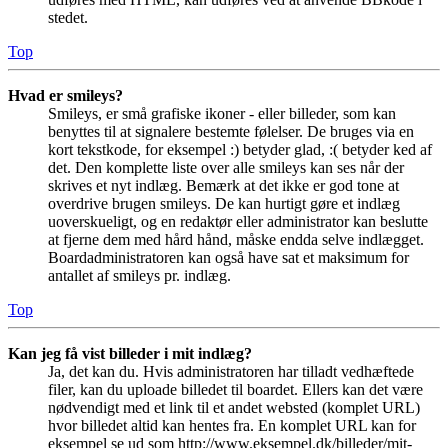
stedet.
Top
Hvad er smileys?
Smileys, er små grafiske ikoner - eller billeder, som kan
benyttes til at signalere bestemte følelser. De bruges via en
kort tekstkode, for eksempel :) betyder glad, :( betyder ked af
det. Den komplette liste over alle smileys kan ses når der
skrives et nyt indlæg. Bemærk at det ikke er god tone at
overdrive brugen smileys. De kan hurtigt gøre et indlæg
uoverskueligt, og en redaktør eller administrator kan beslutte
at fjerne dem med hård hånd, måske endda selve indlægget.
Boardadministratoren kan også have sat et maksimum for
antallet af smileys pr. indlæg.
Top
Kan jeg få vist billeder i mit indlæg?
Ja, det kan du. Hvis administratoren har tilladt vedhæftede
filer, kan du uploade billedet til boardet. Ellers kan det være
nødvendigt med et link til et andet websted (komplet URL)
hvor billedet altid kan hentes fra. En komplet URL kan for
eksempel se ud som http://www.eksempel.dk/billeder/mit-