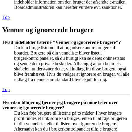
indeholder information om den bruger der afsendte e-mailen.
Boardadministratoren kan herefter vurdere evt. sanktioner.
Top
Venner og ignorerede brugere
Hvad indeholder listerne "Venner og ignorerede brugere"?
Du kan bruge listerne til at organisere andre brugere af
boardet. Brugere på din venneliste bliver listet i
brugerkontrolpanelet, så du hurtigt kan se deres onlinestatus
og sende dem private beskeder. Afhængig af om boardets
skabelon understøtter dette, vil indlæg fra disse brugere også
blive fremhævet. Hvis du vælger at ignorere en bruger, vil alle
indlæg fra denne som standard blive skjult for dig.
Top
Hvordan tilføjer og fjerner jeg brugere på mine lister over
venner og ignorerede brugere?
Du kan føje brugere til listerne på to måder. I hver brugers
profil findes et link som kan bruges, enten til at føje brugeren
til din venneliste, eller til listen over ignorerede brugere.
Alternativt kan du i brugerkontrolpanelet tilføje brugere