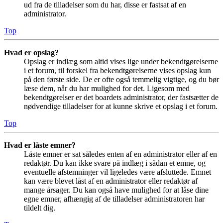
ud fra de tilladelser som du har, disse er fastsat af en
administrator.
Top
Hvad er opslag?
Opslag er indlæg som altid vises lige under bekendtgørelserne
i et forum, til forskel fra bekendtgørelserne vises opslag kun
på den første side. De er ofte også temmelig vigtige, og du bør
læse dem, når du har mulighed for det. Ligesom med
bekendtgørelser er det boardets administrator, der fastsætter de
nødvendige tilladelser for at kunne skrive et opslag i et forum.
Top
Hvad er låste emner?
Låste emner er sat således enten af en administrator eller af en
redaktør. Du kan ikke svare på indlæg i sådan et emne, og
eventuelle afstemninger vil ligeledes være afsluttede. Emnet
kan være blevet låst af en administrator eller redaktør af
mange årsager. Du kan også have mulighed for at låse dine
egne emner, afhængig af de tilladelser administratoren har
tildelt dig.