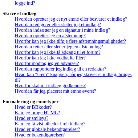
logge ind?
Skrive et indlæg
Hvordan opretter jeg et nyt emne eller besvarer et indlæg?
Hvordan redigerer eller sletter jeg et indlæg?
Hvordan indsætter jeg en signatur i mine indlæg?
Hvordan opretter jeg en afstemning?
Hvorfor kan jeg ikke tilføje flere afstemningsmuligheder?
Hvordan retter eller sletter jeg en afstemning?
Hvorfor kan jeg ikke få adgang til et forum?
Hvorfor kan jeg ikke vedhæfte filer?
Hvorfor modtog jeg en advarsel?
Hvordan rapporterer jeg indlæg til en redaktør?
Hvad kan "Gem" knappen, når jeg skriver et indlæg, bruges
til?
Hvorfor skal mit indlæg godkendes?
Hvordan får jeg placeret mit emne øverst?
Formatering og emnetyper
Hvad er BBkoder?
Kan jeg bruge HTML?
Hvad er smileys?
Kan jeg få vist billeder i mit indlæg?
Hvad er globale bekendtgørelser?
Hvad er bekendtgørelser?