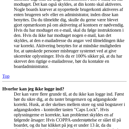
modtaget. Det kan også skyldes, at din konto skal aktiveres.
Nogle boards kræver at nyoprettede brugerkonti aktiveres af
enten brugeren selv eller en administrator, inden disse kan
benyttes. Da du tilmeldte dig, skulle du gerne være blevet
gjort opmærksom på om aktivering af kontoen er nødvendig.
Hvis du har modtaget en e-mail, skal du følge instruktionen i
den. Hvis du ikke har modtaget nogen e-mail, kan det
skyldes, at den e-mailadresse du angav ved tilmeldingen ikke
var korrekt. Aktivering benyttes for at mindske muligheden
for, at uønskede personer misbruger systemet ved at give
ukorrekte oplysninger. Hvis du er 100% sikker på, at du har
skrevet den rigtige e-mailadresse, bør du kontakte en
boardadministrator.
Top
Hvorfor kan jeg ikke logge ind?
Der kan være flere grunde til, at du ikke kan logge ind. Først
bør du sikre dig, at du taster brugernavn og adgangskode
korrekt. Husk, at der skelnes mellem store og små bogstaver i
adgangskoden - kontroller tasten "Caps Lock". Hvis
oplysningerne er korrekte, kan problemet skyldes en af
følgende årsager: Hvis COPPA-understøttelse er slået til på
boardet, og du har klikket på jeg er under 13 år, da du