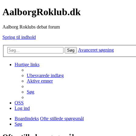
AalborgRoklub.dk
Aalborg Roklubs debat forum
Spring til indhold
Avanceret søgning
Søg
Hurtige links
Ubesvarede indlæg
Aktive emner
Søg
OSS
Log ind
Boardindeks
Ofte stillede spørgsmål
Søg