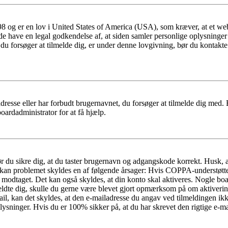
 og er en lov i United States of America (USA), som kræver, at et webs
måde have en legal godkendelse af, at siden samler personlige oplysninge
det, du forsøger at tilmelde dig, er under denne lovgivning, bør du kon
dresse eller har forbudt brugernavnet, du forsøger at tilmelde dig med.
oardadministrator for at få hjælp.
bør du sikre dig, at du taster brugernavn og adgangskode korrekt. Husk,
kan problemet skyldes en af følgende årsager: Hvis COPPA-understøttelse 
ar modtaget. Det kan også skyldes, at din konto skal aktiveres. Nogle b
lmeldte dig, skulle du gerne være blevet gjort opmærksom på om aktiver
il, kan det skyldes, at den e-mailadresse du angav ved tilmeldingen ikk
ysninger. Hvis du er 100% sikker på, at du har skrevet den rigtige e-ma