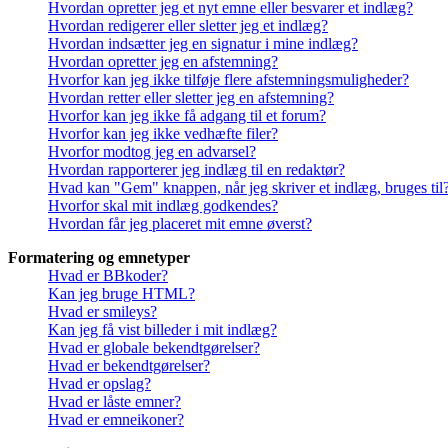
Hvordan opretter jeg et nyt emne eller besvarer et indlæg?
Hvordan redigerer eller sletter jeg et indlæg?
Hvordan indsætter jeg en signatur i mine indlæg?
Hvordan opretter jeg en afstemning?
Hvorfor kan jeg ikke tilføje flere afstemningsmuligheder?
Hvordan retter eller sletter jeg en afstemning?
Hvorfor kan jeg ikke få adgang til et forum?
Hvorfor kan jeg ikke vedhæfte filer?
Hvorfor modtog jeg en advarsel?
Hvordan rapporterer jeg indlæg til en redaktør?
Hvad kan "Gem" knappen, når jeg skriver et indlæg, bruges til
Hvorfor skal mit indlæg godkendes?
Hvordan får jeg placeret mit emne øverst?
Formatering og emnetyper
Hvad er BBkoder?
Kan jeg bruge HTML?
Hvad er smileys?
Kan jeg få vist billeder i mit indlæg?
Hvad er globale bekendtgørelser?
Hvad er bekendtgørelser?
Hvad er opslag?
Hvad er låste emner?
Hvad er emneikoner?