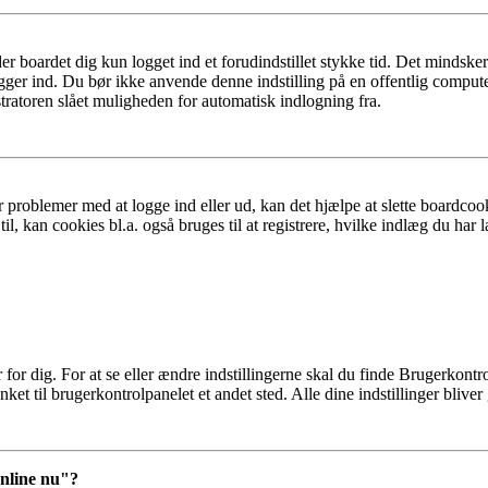
er boardet dig kun logget ind et forudindstillet stykke tid. Det mindske
ogger ind. Du bør ikke anvende denne indstilling på en offentlig compute
tratoren slået muligheden for automatisk indlogning fra.
 problemer med at logge ind eller ud, kan det hjælpe at slette boardcook
l, kan cookies bl.a. også bruges til at registrere, hvilke indlæg du har l
r dig. For at se eller ændre indstillingerne skal du finde Brugerkontro
ket til brugerkontrolpanelet et andet sted. Alle dine indstillinger bliver
online nu"?