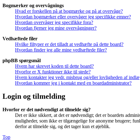
Bogmærker og overvågnings
Hvad er forskellen på at bogmærke og på at overvåge?
Hvordan bogmærker eller overvåger jeg specifikke emner?
Hvordan overvåger jeg specifikke fora?
Hvordan fjerner jeg mine overvågninger?
Vedhæftede filer
Hvilke filtyper er det tilladt at vedhæfte på dette board?
Hvordan finder jeg alle mine vedhæftede filer?
phpBB spørgsmål
Hvem har skrevet koden til dette board?
Hvorfor er X funktioner ikke til stede?
Hvem kontakter jeg vedr. misbrug og/eller lovligheden af indlæg
Hvordan kommer jeg i kontakt med en boardadministrator?
Login og tilmelding
Hvorfor er det nødvendigt at tilmelde sig?
Det er ikke sikkert, at det er nødvendigt; det er boardets adminis
muligheder, som ikke er tilgængelige for anonyme brugere; funkt
derfor at tilmelde sig, og det tager kun et øjeblik.
Top