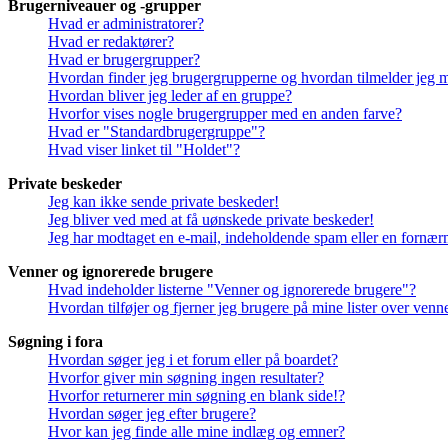
Brugerniveauer og -grupper
Hvad er administratorer?
Hvad er redaktører?
Hvad er brugergrupper?
Hvordan finder jeg brugergrupperne og hvordan tilmelder jeg 
Hvordan bliver jeg leder af en gruppe?
Hvorfor vises nogle brugergrupper med en anden farve?
Hvad er "Standardbrugergruppe"?
Hvad viser linket til "Holdet"?
Private beskeder
Jeg kan ikke sende private beskeder!
Jeg bliver ved med at få uønskede private beskeder!
Jeg har modtaget en e-mail, indeholdende spam eller en fornærm
Venner og ignorerede brugere
Hvad indeholder listerne "Venner og ignorerede brugere"?
Hvordan tilføjer og fjerner jeg brugere på mine lister over ven
Søgning i fora
Hvordan søger jeg i et forum eller på boardet?
Hvorfor giver min søgning ingen resultater?
Hvorfor returnerer min søgning en blank side!?
Hvordan søger jeg efter brugere?
Hvor kan jeg finde alle mine indlæg og emner?