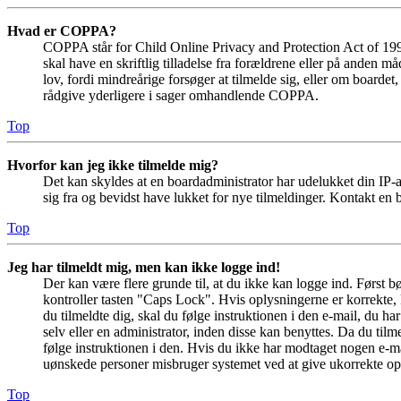
Hvad er COPPA?
COPPA står for Child Online Privacy and Protection Act of 1998
skal have en skriftlig tilladelse fra forældrene eller på anden 
lov, fordi mindreårige forsøger at tilmelde sig, eller om boar
rådgive yderligere i sager omhandlende COPPA.
Top
Hvorfor kan jeg ikke tilmelde mig?
Det kan skyldes at en boardadministrator har udelukket din IP-a
sig fra og bevidst have lukket for nye tilmeldinger. Kontakt en b
Top
Jeg har tilmeldt mig, men kan ikke logge ind!
Der kan være flere grunde til, at du ikke kan logge ind. Først 
kontroller tasten "Caps Lock". Hvis oplysningerne er korrekte, 
du tilmeldte dig, skal du følge instruktionen i den e-mail, du h
selv eller en administrator, inden disse kan benyttes. Da du ti
følge instruktionen i den. Hvis du ikke har modtaget nogen e-ma
uønskede personer misbruger systemet ved at give ukorrekte opl
Top