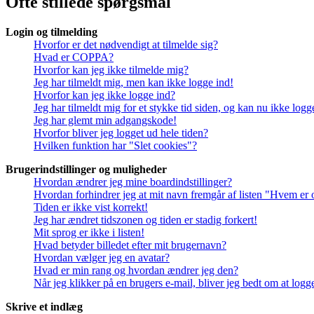
Ofte stillede spørgsmål
Login og tilmelding
Hvorfor er det nødvendigt at tilmelde sig?
Hvad er COPPA?
Hvorfor kan jeg ikke tilmelde mig?
Jeg har tilmeldt mig, men kan ikke logge ind!
Hvorfor kan jeg ikke logge ind?
Jeg har tilmeldt mig for et stykke tid siden, og kan nu ikke log
Jeg har glemt min adgangskode!
Hvorfor bliver jeg logget ud hele tiden?
Hvilken funktion har "Slet cookies"?
Brugerindstillinger og muligheder
Hvordan ændrer jeg mine boardindstillinger?
Hvordan forhindrer jeg at mit navn fremgår af listen "Hvem er 
Tiden er ikke vist korrekt!
Jeg har ændret tidszonen og tiden er stadig forkert!
Mit sprog er ikke i listen!
Hvad betyder billedet efter mit brugernavn?
Hvordan vælger jeg en avatar?
Hvad er min rang og hvordan ændrer jeg den?
Når jeg klikker på en brugers e-mail, bliver jeg bedt om at logg
Skrive et indlæg