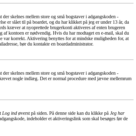
 at der skelnes mellem store og små bogstaver i adgangskoden -
er slået til på boardet, og du har klikket på jeg er under 13 år, da
oards kræver at nyoprettede brugerkonti aktiveres af enten brugeren
ing af kontoen er nødvendig. Hvis du har modtaget en e-mail, skal du
e var korrekt. Aktivering benyttes for at mindske muligheden for, at
iladresse, bør du kontakte en boardadministrator.
 at der skelnes mellem store og små bogstaver i adgangskoden -
har skrevet nogle indlæg. Det er normal procedure med jævne mellemrum
et
Log ind
øverst på siden. På denne side kan du klikke på
Jeg har
 adgangskode, indeholder et aktiveringslink som skal besøges før de