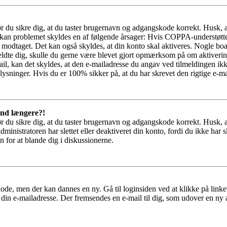
bør du sikre dig, at du taster brugernavn og adgangskode korrekt. Husk,
kan problemet skyldes en af følgende årsager: Hvis COPPA-understøttelse 
ar modtaget. Det kan også skyldes, at din konto skal aktiveres. Nogle b
lmeldte dig, skulle du gerne være blevet gjort opmærksom på om aktiver
il, kan det skyldes, at den e-mailadresse du angav ved tilmeldingen ikk
ysninger. Hvis du er 100% sikker på, at du har skrevet den rigtige e-ma
 ind længere?!
bør du sikre dig, at du taster brugernavn og adgangskode korrekt. Husk,
dministratoren har slettet eller deaktiveret din konto, fordi du ikke 
n for at blande dig i diskussionerne.
ode, men der kan dannes en ny. Gå til loginsiden ved at klikke på link
 din e-mailadresse. Der fremsendes en e-mail til dig, som udover en ny