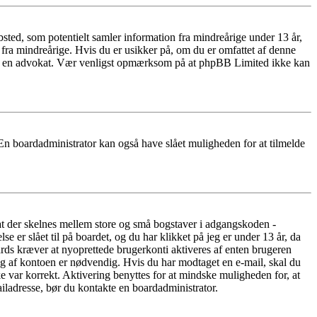
ted, som potentielt samler information fra mindreårige under 13 år,
r fra mindreårige. Hvis du er usikker på, om du er omfattet af denne
takte en advokat. Vær venligst opmærksom på at phpBB Limited ikke kan
 En boardadministrator kan også have slået muligheden for at tilmelde
 at der skelnes mellem store og små bogstaver i adgangskoden -
er slået til på boardet, og du har klikket på jeg er under 13 år, da
oards kræver at nyoprettede brugerkonti aktiveres af enten brugeren
ing af kontoen er nødvendig. Hvis du har modtaget en e-mail, skal du
e var korrekt. Aktivering benyttes for at mindske muligheden for, at
iladresse, bør du kontakte en boardadministrator.