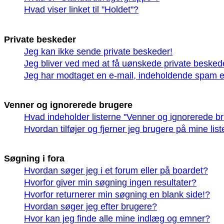
Hvad viser linket til "Holdet"?
Private beskeder
Jeg kan ikke sende private beskeder!
Jeg bliver ved med at få uønskede private besked
Jeg har modtaget en e-mail, indeholdende spam el
Venner og ignorerede brugere
Hvad indeholder listerne "Venner og ignorerede b
Hvordan tilføjer og fjerner jeg brugere på mine li
Søgning i fora
Hvordan søger jeg i et forum eller på boardet?
Hvorfor giver min søgning ingen resultater?
Hvorfor returnerer min søgning en blank side!?
Hvordan søger jeg efter brugere?
Hvor kan jeg finde alle mine indlæg og emner?