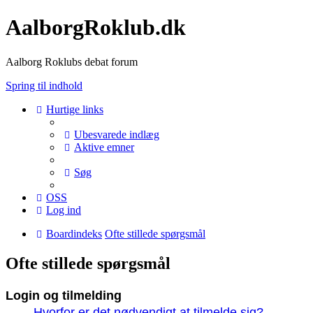
AalborgRoklub.dk
Aalborg Roklubs debat forum
Spring til indhold
Hurtige links
Ubesvarede indlæg
Aktive emner
Søg
OSS
Log ind
Boardindeks
Ofte stillede spørgsmål
Ofte stillede spørgsmål
Login og tilmelding
Hvorfor er det nødvendigt at tilmelde sig?