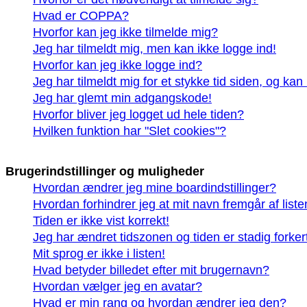
Hvad er COPPA?
Hvorfor kan jeg ikke tilmelde mig?
Jeg har tilmeldt mig, men kan ikke logge ind!
Hvorfor kan jeg ikke logge ind?
Jeg har tilmeldt mig for et stykke tid siden, og ka
Jeg har glemt min adgangskode!
Hvorfor bliver jeg logget ud hele tiden?
Hvilken funktion har "Slet cookies"?
Brugerindstillinger og muligheder
Hvordan ændrer jeg mine boardindstillinger?
Hvordan forhindrer jeg at mit navn fremgår af list
Tiden er ikke vist korrekt!
Jeg har ændret tidszonen og tiden er stadig forker
Mit sprog er ikke i listen!
Hvad betyder billedet efter mit brugernavn?
Hvordan vælger jeg en avatar?
Hvad er min rang og hvordan ændrer jeg den?