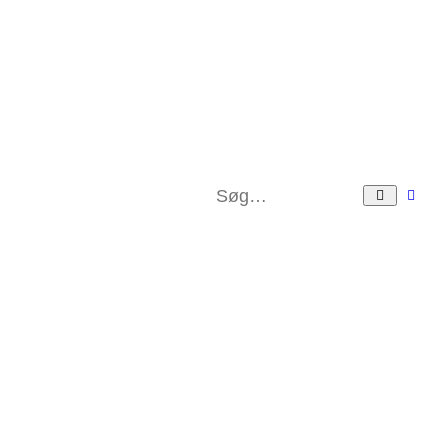
Ava
Søg
søg