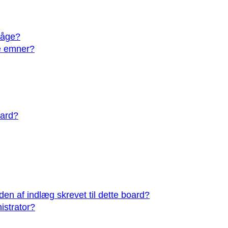
våge?
e emner?
oard?
den af indlæg skrevet til dette board?
istrator?