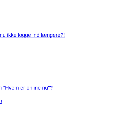
n nu ikke logge ind længere?!
en "Hvem er online nu"?
t!