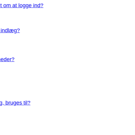
dt om at logge ind?
t indlæg?
gheder?
, bruges til?