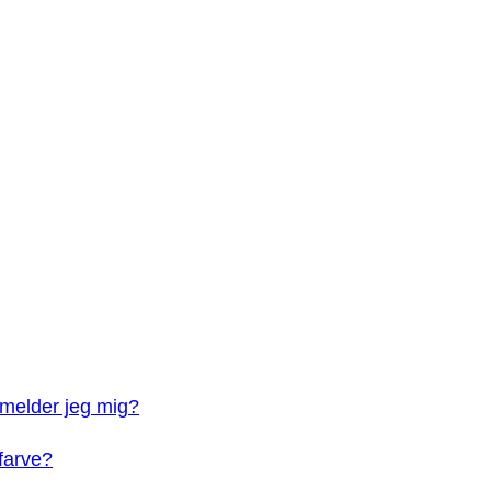
lmelder jeg mig?
farve?