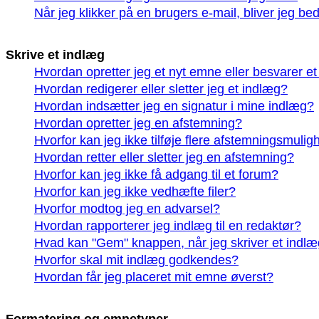
Når jeg klikker på en brugers e-mail, bliver jeg be
Skrive et indlæg
Hvordan opretter jeg et nyt emne eller besvarer e
Hvordan redigerer eller sletter jeg et indlæg?
Hvordan indsætter jeg en signatur i mine indlæg?
Hvordan opretter jeg en afstemning?
Hvorfor kan jeg ikke tilføje flere afstemningsmuli
Hvordan retter eller sletter jeg en afstemning?
Hvorfor kan jeg ikke få adgang til et forum?
Hvorfor kan jeg ikke vedhæfte filer?
Hvorfor modtog jeg en advarsel?
Hvordan rapporterer jeg indlæg til en redaktør?
Hvad kan "Gem" knappen, når jeg skriver et indlæg
Hvorfor skal mit indlæg godkendes?
Hvordan får jeg placeret mit emne øverst?