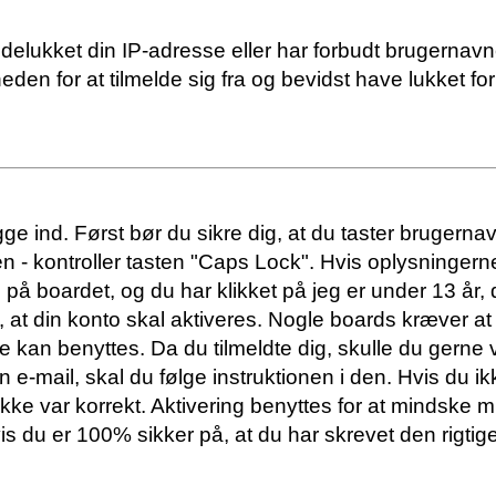
delukket din IP-adresse eller har forbudt brugernavne
en for at tilmelde sig fra og bevidst have lukket for
ogge ind. Først bør du sikre dig, at du taster bruger
- kontroller tasten "Caps Lock". Hvis oplysningerne
på boardet, og du har klikket på jeg er under 13 år, d
 at din konto skal aktiveres. Nogle boards kræver at
sse kan benyttes. Da du tilmeldte dig, skulle du gern
e-mail, skal du følge instruktionen i den. Hvis du i
kke var korrekt. Aktivering benyttes for at mindske 
is du er 100% sikker på, at du har skrevet den rigti