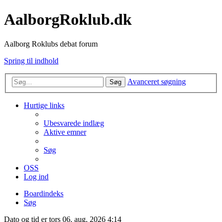
AalborgRoklub.dk
Aalborg Roklubs debat forum
Spring til indhold
Avanceret søgning
Søg
Hurtige links
Ubesvarede indlæg
Aktive emner
Søg
OSS
Log ind
Boardindeks
Søg
Dato og tid er tors 06. aug, 2026 4:14