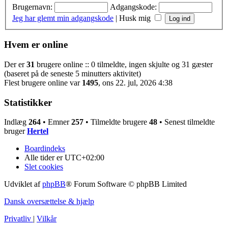
Brugernavn:
Adgangskode:
Jeg har glemt min adgangskode
|
Husk mig
Hvem er online
Der er
31
brugere online :: 0 tilmeldte, ingen skjulte og 31 gæster
(baseret på de seneste 5 minutters aktivitet)
Flest brugere online var
1495
, ons 22. jul, 2026 4:38
Statistikker
Indlæg
264
• Emner
257
• Tilmeldte brugere
48
• Senest tilmeldte
bruger
Hertel
Boardindeks
Alle tider er
UTC+02:00
Slet cookies
Udviklet af
phpBB
® Forum Software © phpBB Limited
Dansk oversættelse & hjælp
Privatliv
|
Vilkår