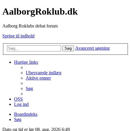
AalborgRoklub.dk
Aalborg Roklubs debat forum
Spring til indhold
Avanceret søgning
Søg
Hurtige links
Ubesvarede indlæg
Aktive emner
Søg
OSS
Log ind
Boardindeks
Søg
Dato og tid er lør 08. aug, 2026 6:49