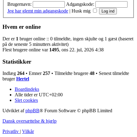
Brugernavn:
Adgangskode:
Jeg har glemt min adgangskode
|
Husk mig
Hvem er online
Der er
1
bruger online :: 0 tilmeldte, ingen skjulte og 1 gæst (baseret
på de seneste 5 minutters aktivitet)
Flest brugere online var
1495
, ons 22. jul, 2026 4:38
Statistikker
Indlæg
264
• Emner
257
• Tilmeldte brugere
48
• Senest tilmeldte
bruger
Hertel
Boardindeks
Alle tider er
UTC+02:00
Slet cookies
Udviklet af
phpBB
® Forum Software © phpBB Limited
Dansk oversættelse & hjælp
Privatliv
|
Vilkår