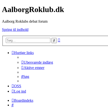
AalborgRoklub.dk
Aalborg Roklubs debat forum
Spring til indhold
Avanceret
Søg
søgning
Hurtige links
Ubesvarede indlæg
Aktive emner
Søg
OSS
Log ind
Boardindeks
Søg