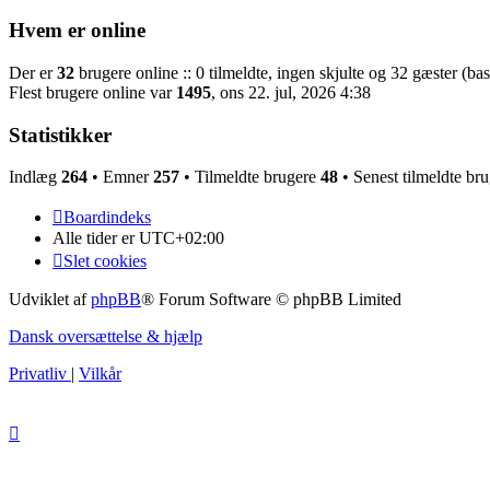
Hvem er online
Der er
32
brugere online :: 0 tilmeldte, ingen skjulte og 32 gæster (bas
Flest brugere online var
1495
, ons 22. jul, 2026 4:38
Statistikker
Indlæg
264
• Emner
257
• Tilmeldte brugere
48
• Senest tilmeldte br
Boardindeks
Alle tider er
UTC+02:00
Slet cookies
Udviklet af
phpBB
® Forum Software © phpBB Limited
Dansk oversættelse & hjælp
Privatliv
|
Vilkår