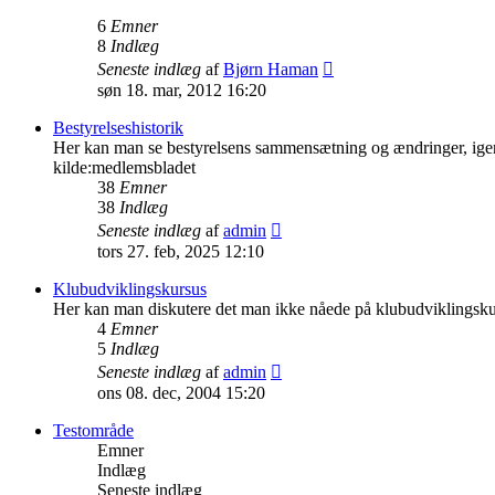
6
Emner
8
Indlæg
Vis
Seneste indlæg
af
Bjørn Haman
det
søn 18. mar, 2012 16:20
seneste
indlæg
Bestyrelseshistorik
Her kan man se bestyrelsens sammensætning og ændringer, ig
kilde:medlemsbladet
38
Emner
38
Indlæg
Vis
Seneste indlæg
af
admin
det
tors 27. feb, 2025 12:10
seneste
indlæg
Klubudviklingskursus
Her kan man diskutere det man ikke nåede på klubudviklingskur
4
Emner
5
Indlæg
Vis
Seneste indlæg
af
admin
det
ons 08. dec, 2004 15:20
seneste
indlæg
Testområde
Emner
Indlæg
Seneste indlæg