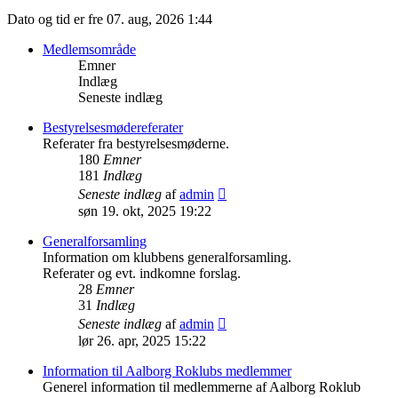
Dato og tid er fre 07. aug, 2026 1:44
Medlemsområde
Emner
Indlæg
Seneste indlæg
Bestyrelsesmødereferater
Referater fra bestyrelsesmøderne.
180
Emner
181
Indlæg
Vis
Seneste indlæg
af
admin
det
søn 19. okt, 2025 19:22
seneste
indlæg
Generalforsamling
Information om klubbens generalforsamling.
Referater og evt. indkomne forslag.
28
Emner
31
Indlæg
Vis
Seneste indlæg
af
admin
det
lør 26. apr, 2025 15:22
seneste
indlæg
Information til Aalborg Roklubs medlemmer
Generel information til medlemmerne af Aalborg Roklub