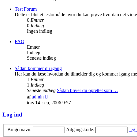
Test Forum
Dette er blot et testområde hvor du kan prøve hvordan det virk
0
Emner
0
Indlæg
Ingen indlæg
FAQ
Emner
Indlæg
Seneste indlæg
Sådan kommer du igang
Her kan du læse hvordan du tilmelder dig og kommer igang med
1
Emner
1
Indlæg
Seneste indlæg
Sådan bliver du oprettet som …
Vis
af
admin
det
tors 14. sep, 2006 9:57
seneste
indlæg
Log ind
Brugernavn:
Adgangskode:
Jeg