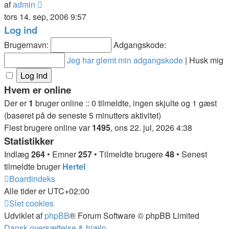
Vis
af
admin
det
tors 14. sep, 2006 9:57
seneste
Log ind
indlæg
Brugernavn:
Adgangskode:
Jeg har glemt min adgangskode
|
Husk mig
Hvem er online
Der er
1
bruger online :: 0 tilmeldte, ingen skjulte og 1 gæst
(baseret på de seneste 5 minutters aktivitet)
Flest brugere online var
1495
, ons 22. jul, 2026 4:38
Statistikker
Indlæg
264
• Emner
257
• Tilmeldte brugere
48
• Senest
tilmeldte bruger
Hertel
Boardindeks
Alle tider er
UTC+02:00
Slet cookies
Udviklet af
phpBB
® Forum Software © phpBB Limited
Dansk oversættelse & hjælp