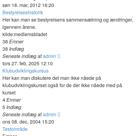
det
søn 18. mar, 2012 16:20
seneste
Bestyrelseshistorik
indlæg
Her kan man se bestyrelsens sammensætning og ændringer,
igennem årene.
kilde:medlemsbladet
38
Emner
38
Indlæg
Vis
Seneste indlæg
af
admin
det
tors 27. feb, 2025 12:10
seneste
Klubudviklingskursus
indlæg
Her kan man diskutere det man ikke nåede på
klubudviklingskurset også for de der ikke nåede med på
kurset
4
Emner
5
Indlæg
Vis
Seneste indlæg
af
admin
det
ons 08. dec, 2004 15:20
seneste
Testområde
indlæg