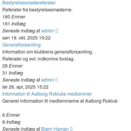
Bestyrelsesmødereferater
Referater fra bestyrelsesmøderne.
180
Emner
181
Indlæg
Vis
Seneste indlæg
af
admin
det
søn 19. okt, 2025 19:22
seneste
Generalforsamling
indlæg
Information om klubbens generalforsamling.
Referater og evt. indkomne forslag.
28
Emner
31
Indlæg
Vis
Seneste indlæg
af
admin
det
lør 26. apr, 2025 15:22
seneste
Information til Aalborg Roklubs medlemmer
indlæg
Generel information til medlemmerne af Aalborg Roklub
6
Emner
8
Indlæg
Vis
Seneste indlæg
af
Bjørn Haman