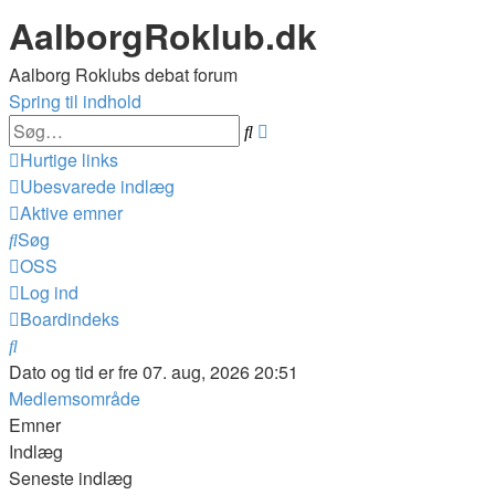
AalborgRoklub.dk
Aalborg Roklubs debat forum
Spring til indhold
Avanceret
Søg
søgning
Hurtige links
Ubesvarede indlæg
Aktive emner
Søg
OSS
Log ind
Boardindeks
Søg
Dato og tid er fre 07. aug, 2026 20:51
Medlemsområde
Emner
Indlæg
Seneste indlæg