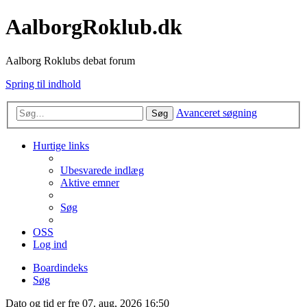
AalborgRoklub.dk
Aalborg Roklubs debat forum
Spring til indhold
Avanceret søgning
Søg
Hurtige links
Ubesvarede indlæg
Aktive emner
Søg
OSS
Log ind
Boardindeks
Søg
Dato og tid er fre 07. aug, 2026 16:50