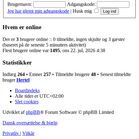
Brugernavn:
Adgangskode:
Jeg har glemt min adgangskode
|
Husk mig
Hvem er online
Der er
3
brugere online :: 0 tilmeldte, ingen skjulte og 3 gæster
(baseret på de seneste 5 minutters aktivitet)
Flest brugere online var
1495
, ons 22. jul, 2026 4:38
Statistikker
Indlæg
264
• Emner
257
• Tilmeldte brugere
48
• Senest tilmeldte
bruger
Hertel
Boardindeks
Alle tider er
UTC+02:00
Slet cookies
Udviklet af
phpBB
® Forum Software © phpBB Limited
Dansk oversættelse & hjælp
Privatliv
|
Vilkår