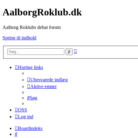
AalborgRoklub.dk
Aalborg Roklubs debat forum
Spring til indhold
Avanceret
Søg
søgning
Hurtige links
Ubesvarede indlæg
Aktive emner
Søg
OSS
Log ind
Boardindeks
Søg