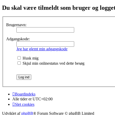
Du skal være tilmeldt som bruger og logget 
Brugernavn:
Adgangskode:
Jeg har glemt min adgangskode
Husk mig
Skjul min onlinestatus ved dette besøg
Boardindeks
Alle tider er
UTC+02:00
Slet cookies
Udviklet af
phpBB
® Forum Software © phpBB Limited