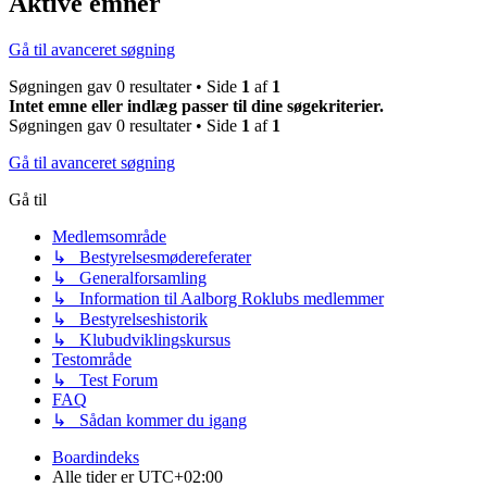
Aktive emner
Gå til avanceret søgning
Søgningen gav 0 resultater • Side
1
af
1
Intet emne eller indlæg passer til dine søgekriterier.
Søgningen gav 0 resultater • Side
1
af
1
Gå til avanceret søgning
Gå til
Medlemsområde
↳ Bestyrelsesmødereferater
↳ Generalforsamling
↳ Information til Aalborg Roklubs medlemmer
↳ Bestyrelseshistorik
↳ Klubudviklingskursus
Testområde
↳ Test Forum
FAQ
↳ Sådan kommer du igang
Boardindeks
Alle tider er
UTC+02:00