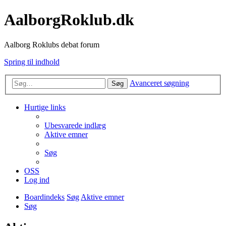
AalborgRoklub.dk
Aalborg Roklubs debat forum
Spring til indhold
Avanceret søgning
Søg
Hurtige links
Ubesvarede indlæg
Aktive emner
Søg
OSS
Log ind
Boardindeks
Søg
Aktive emner
Søg