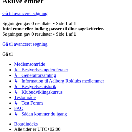
Aktive emner
Gå til avanceret søgning
Søgningen gav 0 resultater • Side
1
af
1
Intet emne eller indlæg passer til dine søgekriterier.
Søgningen gav 0 resultater • Side
1
af
1
Gå til avanceret søgning
Gå til
Medlemsområde
↳ Bestyrelsesmødereferater
↳ Generalforsamling
↳ Information til Aalborg Roklubs medlemmer
↳ Bestyrelseshistorik
↳ Klubudviklingskursus
Testområde
↳ Test Forum
FAQ
↳ Sådan kommer du igang
Boardindeks
Alle tider er
UTC+02:00