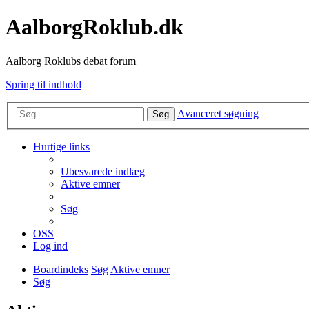
AalborgRoklub.dk
Aalborg Roklubs debat forum
Spring til indhold
Avanceret søgning
Søg
Hurtige links
Ubesvarede indlæg
Aktive emner
Søg
OSS
Log ind
Boardindeks
Søg
Aktive emner
Søg