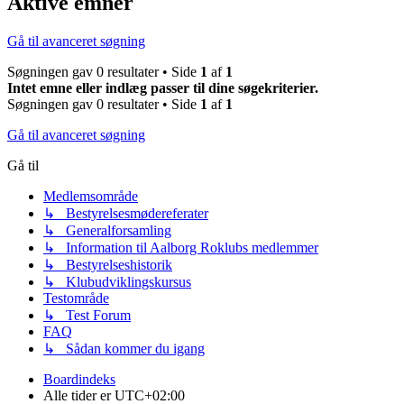
Aktive emner
Gå til avanceret søgning
Søgningen gav 0 resultater • Side
1
af
1
Intet emne eller indlæg passer til dine søgekriterier.
Søgningen gav 0 resultater • Side
1
af
1
Gå til avanceret søgning
Gå til
Medlemsområde
↳ Bestyrelsesmødereferater
↳ Generalforsamling
↳ Information til Aalborg Roklubs medlemmer
↳ Bestyrelseshistorik
↳ Klubudviklingskursus
Testområde
↳ Test Forum
FAQ
↳ Sådan kommer du igang
Boardindeks
Alle tider er
UTC+02:00