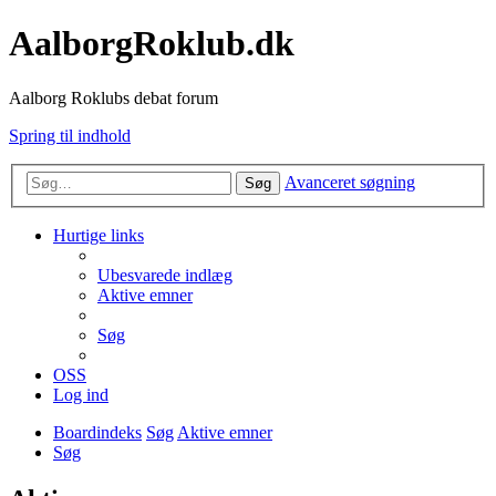
AalborgRoklub.dk
Aalborg Roklubs debat forum
Spring til indhold
Avanceret søgning
Søg
Hurtige links
Ubesvarede indlæg
Aktive emner
Søg
OSS
Log ind
Boardindeks
Søg
Aktive emner
Søg