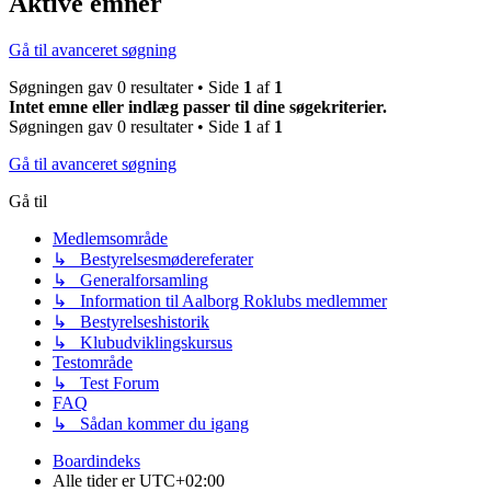
Aktive emner
Gå til avanceret søgning
Søgningen gav 0 resultater • Side
1
af
1
Intet emne eller indlæg passer til dine søgekriterier.
Søgningen gav 0 resultater • Side
1
af
1
Gå til avanceret søgning
Gå til
Medlemsområde
↳ Bestyrelsesmødereferater
↳ Generalforsamling
↳ Information til Aalborg Roklubs medlemmer
↳ Bestyrelseshistorik
↳ Klubudviklingskursus
Testområde
↳ Test Forum
FAQ
↳ Sådan kommer du igang
Boardindeks
Alle tider er
UTC+02:00