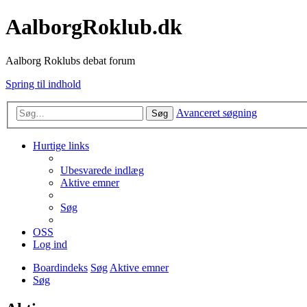
AalborgRoklub.dk
Aalborg Roklubs debat forum
Spring til indhold
Avanceret søgning
Søg
Hurtige links
Ubesvarede indlæg
Aktive emner
Søg
OSS
Log ind
Boardindeks
Søg
Aktive emner
Søg