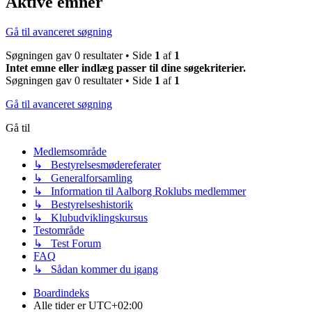
Aktive emner
Gå til avanceret søgning
Søgningen gav 0 resultater • Side
1
af
1
Intet emne eller indlæg passer til dine søgekriterier.
Søgningen gav 0 resultater • Side
1
af
1
Gå til avanceret søgning
Gå til
Medlemsområde
↳ Bestyrelsesmødereferater
↳ Generalforsamling
↳ Information til Aalborg Roklubs medlemmer
↳ Bestyrelseshistorik
↳ Klubudviklingskursus
Testområde
↳ Test Forum
FAQ
↳ Sådan kommer du igang
Boardindeks
Alle tider er
UTC+02:00