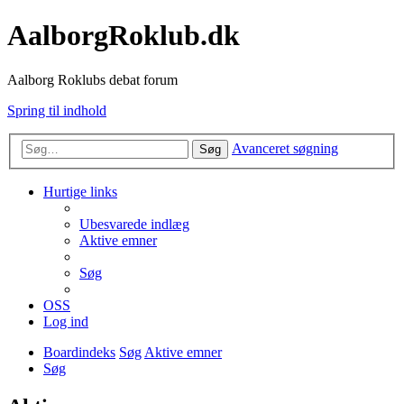
AalborgRoklub.dk
Aalborg Roklubs debat forum
Spring til indhold
Avanceret søgning
Søg
Hurtige links
Ubesvarede indlæg
Aktive emner
Søg
OSS
Log ind
Boardindeks
Søg
Aktive emner
Søg