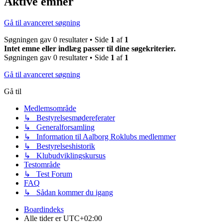
Aktive emner
Gå til avanceret søgning
Søgningen gav 0 resultater • Side
1
af
1
Intet emne eller indlæg passer til dine søgekriterier.
Søgningen gav 0 resultater • Side
1
af
1
Gå til avanceret søgning
Gå til
Medlemsområde
↳ Bestyrelsesmødereferater
↳ Generalforsamling
↳ Information til Aalborg Roklubs medlemmer
↳ Bestyrelseshistorik
↳ Klubudviklingskursus
Testområde
↳ Test Forum
FAQ
↳ Sådan kommer du igang
Boardindeks
Alle tider er
UTC+02:00