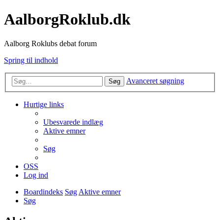
AalborgRoklub.dk
Aalborg Roklubs debat forum
Spring til indhold
Avanceret søgning
Søg
Hurtige links
Ubesvarede indlæg
Aktive emner
Søg
OSS
Log ind
Boardindeks
Søg
Aktive emner
Søg