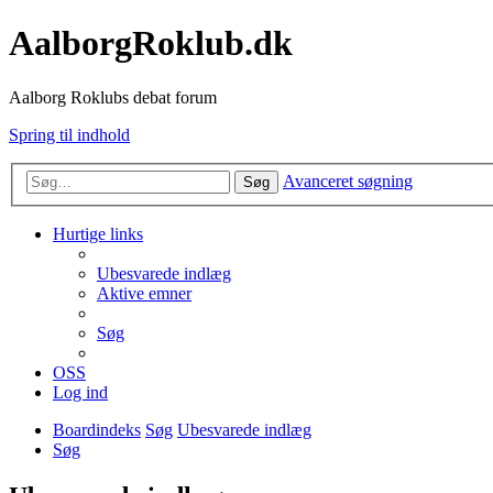
AalborgRoklub.dk
Aalborg Roklubs debat forum
Spring til indhold
Avanceret søgning
Søg
Hurtige links
Ubesvarede indlæg
Aktive emner
Søg
OSS
Log ind
Boardindeks
Søg
Ubesvarede indlæg
Søg