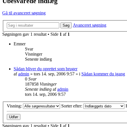
Ubesvarede indlæg
Gå til avanceret søgning
Avanceret søgning
Søg
Søgningen gav 1 resultat • Side
1
af
1
Emner
Svar
Visninger
Seneste indlæg
Sådan bliver du oprettet som bruger
af
admin
»
tors 14. sep, 2006 9:57
» i
Sådan kommer du igang
0
Svar
187858
Visninger
Seneste indlæg
af
admin
tors 14. sep, 2006 9:57
Visning:
Sorter efter:
Søgningen gav 1 resultat • Side
1
af
1