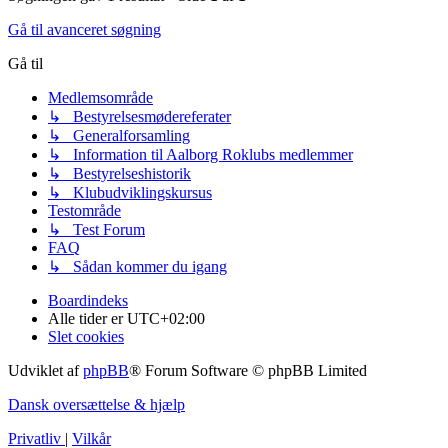
Gå til avanceret søgning
Gå til
Medlemsområde
↳ Bestyrelsesmødereferater
↳ Generalforsamling
↳ Information til Aalborg Roklubs medlemmer
↳ Bestyrelseshistorik
↳ Klubudviklingskursus
Testområde
↳ Test Forum
FAQ
↳ Sådan kommer du igang
Boardindeks
Alle tider er
UTC+02:00
Slet cookies
Udviklet af
phpBB
® Forum Software © phpBB Limited
Dansk oversættelse & hjælp
Privatliv
|
Vilkår