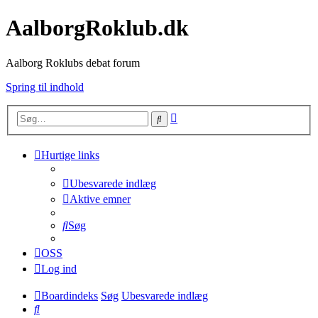
AalborgRoklub.dk
Aalborg Roklubs debat forum
Spring til indhold
Avanceret
Søg
søgning
Hurtige links
Ubesvarede indlæg
Aktive emner
Søg
OSS
Log ind
Boardindeks
Søg
Ubesvarede indlæg
Søg