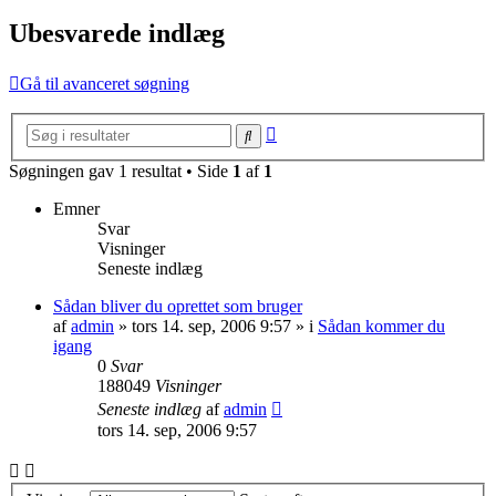
Ubesvarede indlæg
Gå til avanceret søgning
Avanceret
Søg
søgning
Søgningen gav 1 resultat • Side
1
af
1
Emner
Svar
Visninger
Seneste indlæg
Sådan bliver du oprettet som bruger
af
admin
»
tors 14. sep, 2006 9:57
» i
Sådan kommer du
igang
0
Svar
188049
Visninger
Seneste indlæg
af
admin
tors 14. sep, 2006 9:57