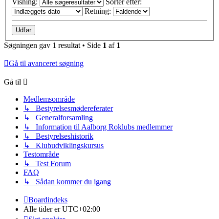
Visning:
Sorter efter:
Retning:
Søgningen gav 1 resultat • Side
1
af
1
Gå til avanceret søgning
Gå til
Medlemsområde
↳ Bestyrelsesmødereferater
↳ Generalforsamling
↳ Information til Aalborg Roklubs medlemmer
↳ Bestyrelseshistorik
↳ Klubudviklingskursus
Testområde
↳ Test Forum
FAQ
↳ Sådan kommer du igang
Boardindeks
Alle tider er
UTC+02:00