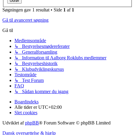
Søgningen gav 1 resultat • Side
1
af
1
Gå til avanceret søgning
Gå til
Medlemsområde
↳ Bestyrelsesmødereferater
↳ Generalforsamling
↳ Information til Aalborg Roklubs medlemmer
↳ Bestyrelseshistorik
↳ Klubudviklingskursus
Testområde
↳ Test Forum
FAQ
↳ Sådan kommer du igang
Boardindeks
Alle tider er
UTC+02:00
Slet cookies
Udviklet af
phpBB
® Forum Software © phpBB Limited
Dansk oversættelse & hjælp