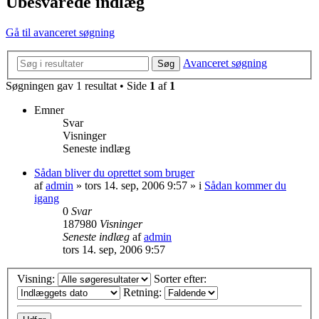
Ubesvarede indlæg
Gå til avanceret søgning
Avanceret søgning
Søg
Søgningen gav 1 resultat • Side
1
af
1
Emner
Svar
Visninger
Seneste indlæg
Sådan bliver du oprettet som bruger
af
admin
»
tors 14. sep, 2006 9:57
» i
Sådan kommer du
igang
0
Svar
187980
Visninger
Seneste indlæg
af
admin
tors 14. sep, 2006 9:57
Visning:
Sorter efter:
Retning: