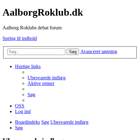
AalborgRoklub.dk
Aalborg Roklubs debat forum
Spring til indhold
Avanceret søgning
Søg
Hurtige links
Ubesvarede indlæg
Aktive emner
Søg
OSS
Log ind
Boardindeks
Søg
Ubesvarede indlæg
Søg