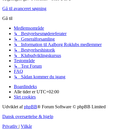
Gå til avanceret søgning
Gå til
Medlemsområde
↳ Bestyrelsesmødereferater
↳ Generalforsamling
↳ Information til Aalborg Roklubs medlemmer
↳ Bestyrelseshistorik
↳ Klubudviklingskursus
Testområde
↳ Test Forum
FAQ
↳ Sådan kommer du igang
Boardindeks
Alle tider er
UTC+02:00
Slet cookies
Udviklet af
phpBB
® Forum Software © phpBB Limited
Dansk oversættelse & hjælp
Privatliv
|
Vilkår