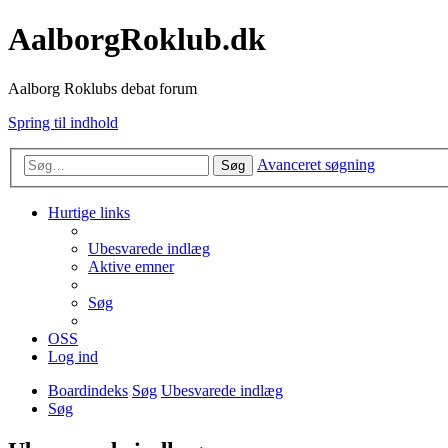
AalborgRoklub.dk
Aalborg Roklubs debat forum
Spring til indhold
Avanceret søgning
Søg
Hurtige links
Ubesvarede indlæg
Aktive emner
Søg
OSS
Log ind
Boardindeks
Søg
Ubesvarede indlæg
Søg