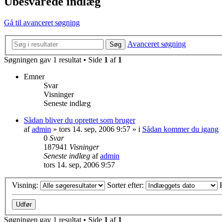
Ubesvarede indlæg
Gå til avanceret søgning
Avanceret søgning
Søg
Søgningen gav 1 resultat • Side
1
af
1
Emner
Svar
Visninger
Seneste indlæg
Sådan bliver du oprettet som bruger
af
admin
»
tors 14. sep, 2006 9:57
» i
Sådan kommer du igang
0
Svar
187941
Visninger
Seneste indlæg
af
admin
tors 14. sep, 2006 9:57
Visning:
Sorter efter:
Søgningen gav 1 resultat • Side
1
af
1