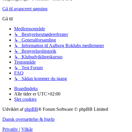
Gå til avanceret søgning
Gå til
Medlemsområde
↳ Bestyrelsesmødereferater
↳ Generalforsamling
↳ Information til Aalborg Roklubs medlemmer
↳ Bestyrelseshistorik
↳ Klubudviklingskursus
Testområde
↳ Test Forum
FAQ
↳ Sådan kommer du igang
Boardindeks
Alle tider er
UTC+02:00
Slet cookies
Udviklet af
phpBB
® Forum Software © phpBB Limited
Dansk oversættelse & hjælp
Privatliv
|
Vilkår