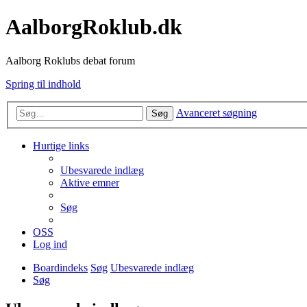
AalborgRoklub.dk
Aalborg Roklubs debat forum
Spring til indhold
Avanceret søgning
Søg
Hurtige links
Ubesvarede indlæg
Aktive emner
Søg
OSS
Log ind
Boardindeks
Søg
Ubesvarede indlæg
Søg