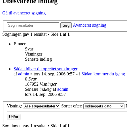
Ubesvarede indlæg
Gå til avanceret søgning
Avanceret søgning
Søg
Søgningen gav 1 resultat • Side
1
af
1
Emner
Svar
Visninger
Seneste indlæg
Sådan bliver du oprettet som bruger
af
admin
»
tors 14. sep, 2006 9:57
» i
Sådan kommer du igang
0
Svar
187952
Visninger
Seneste indlæg
af
admin
tors 14. sep, 2006 9:57
Visning:
Sorter efter:
Søgningen gav 1 resultat • Side
1
af
1