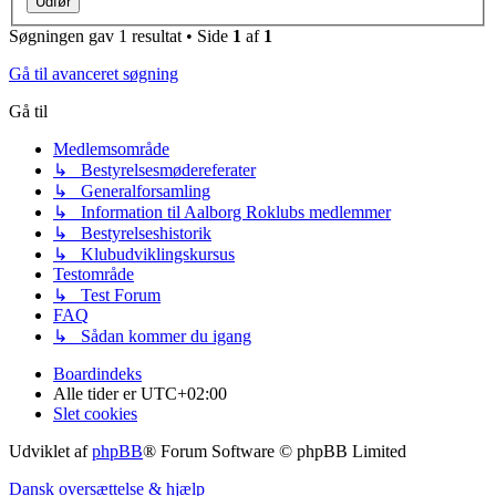
Søgningen gav 1 resultat • Side
1
af
1
Gå til avanceret søgning
Gå til
Medlemsområde
↳ Bestyrelsesmødereferater
↳ Generalforsamling
↳ Information til Aalborg Roklubs medlemmer
↳ Bestyrelseshistorik
↳ Klubudviklingskursus
Testområde
↳ Test Forum
FAQ
↳ Sådan kommer du igang
Boardindeks
Alle tider er
UTC+02:00
Slet cookies
Udviklet af
phpBB
® Forum Software © phpBB Limited
Dansk oversættelse & hjælp