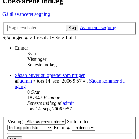
Ubesvarede indlæg
Gå til avanceret søgning
Avanceret søgning
Søg
Søgningen gav 1 resultat • Side
1
af
1
Emner
Svar
Visninger
Seneste indlæg
Sådan bliver du oprettet som bruger
af
admin
»
tors 14. sep, 2006 9:57
» i
Sådan kommer du
igang
0
Svar
187947
Visninger
Seneste indlæg
af
admin
tors 14. sep, 2006 9:57
Visning:
Sorter efter:
Retning: