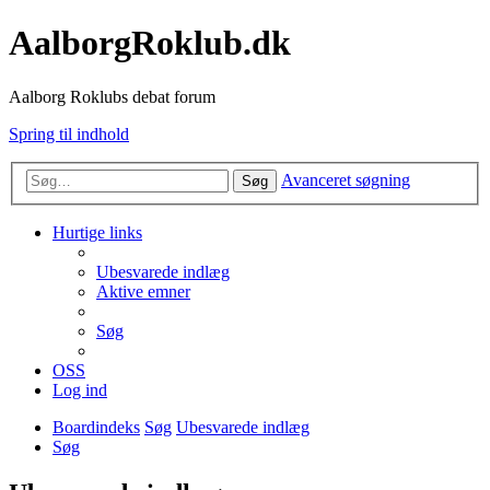
AalborgRoklub.dk
Aalborg Roklubs debat forum
Spring til indhold
Avanceret søgning
Søg
Hurtige links
Ubesvarede indlæg
Aktive emner
Søg
OSS
Log ind
Boardindeks
Søg
Ubesvarede indlæg
Søg