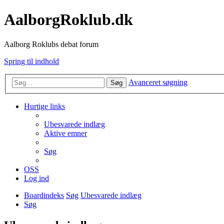
AalborgRoklub.dk
Aalborg Roklubs debat forum
Spring til indhold
Avanceret søgning
Søg
Hurtige links
Ubesvarede indlæg
Aktive emner
Søg
OSS
Log ind
Boardindeks
Søg
Ubesvarede indlæg
Søg