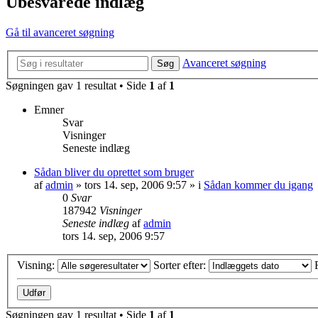
Ubesvarede indlæg
Gå til avanceret søgning
Avanceret søgning
Søg
Søgningen gav 1 resultat • Side
1
af
1
Emner
Svar
Visninger
Seneste indlæg
Sådan bliver du oprettet som bruger
af
admin
»
tors 14. sep, 2006 9:57
» i
Sådan kommer du igang
0
Svar
187942
Visninger
Seneste indlæg
af
admin
tors 14. sep, 2006 9:57
Visning:
Sorter efter:
Søgningen gav 1 resultat • Side
1
af
1