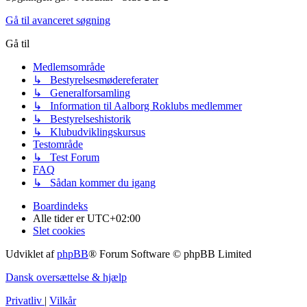
Gå til avanceret søgning
Gå til
Medlemsområde
↳ Bestyrelsesmødereferater
↳ Generalforsamling
↳ Information til Aalborg Roklubs medlemmer
↳ Bestyrelseshistorik
↳ Klubudviklingskursus
Testområde
↳ Test Forum
FAQ
↳ Sådan kommer du igang
Boardindeks
Alle tider er
UTC+02:00
Slet cookies
Udviklet af
phpBB
® Forum Software © phpBB Limited
Dansk oversættelse & hjælp
Privatliv
|
Vilkår