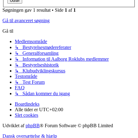
Søgningen gav 1 resultat • Side
1
af
1
Gå til avanceret søgning
Gå til
Medlemsområde
↳ Bestyrelsesmødereferater
↳ Generalforsamling
↳ Information til Aalborg Roklubs medlemmer
↳ Bestyrelseshistorik
↳ Klubudviklingskursus
Testområde
↳ Test Forum
FAQ
↳ Sådan kommer du igang
Boardindeks
Alle tider er
UTC+02:00
Slet cookies
Udviklet af
phpBB
® Forum Software © phpBB Limited
Dansk oversættelse & hjælp