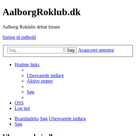
AalborgRoklub.dk
Aalborg Roklubs debat forum
Spring til indhold
Avanceret søgning
Søg
Hurtige links
Ubesvarede indlæg
Aktive emner
Søg
OSS
Log ind
Boardindeks
Søg
Ubesvarede indlæg
Søg