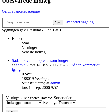
Ubesvarede indlæg
Gå til avanceret søgning
Avanceret søgning
Søg
Søgningen gav 1 resultat • Side
1
af
1
Emner
Svar
Visninger
Seneste indlæg
Sådan bliver du oprettet som bruger
af
admin
»
tors 14. sep, 2006 9:57
» i
Sådan kommer du
igang
0
Svar
188019
Visninger
Seneste indlæg
af
admin
tors 14. sep, 2006 9:57
Visning:
Sorter efter:
Retning: