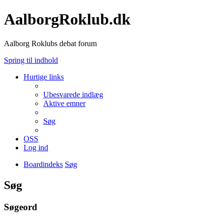
AalborgRoklub.dk
Aalborg Roklubs debat forum
Spring til indhold
Hurtige links
Ubesvarede indlæg
Aktive emner
Søg
OSS
Log ind
Boardindeks
Søg
Søg
Søgeord