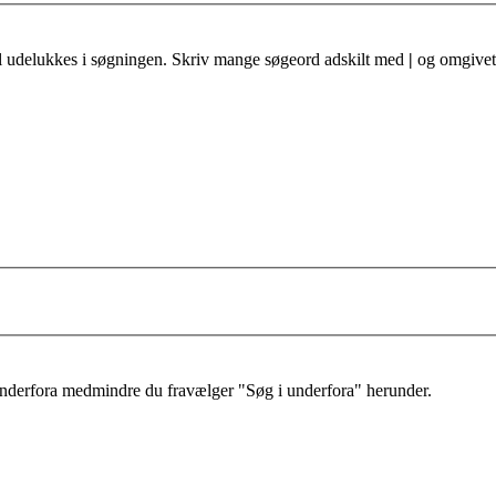
al udelukkes i søgningen. Skriv mange søgeord adskilt med
|
og omgivet 
 underfora medmindre du fravælger "Søg i underfora" herunder.