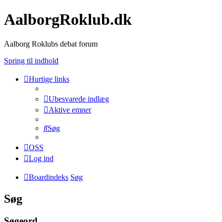
AalborgRoklub.dk
Aalborg Roklubs debat forum
Spring til indhold
Hurtige links
Ubesvarede indlæg
Aktive emner
Søg
OSS
Log ind
Boardindeks
Søg
Søg
Søgeord