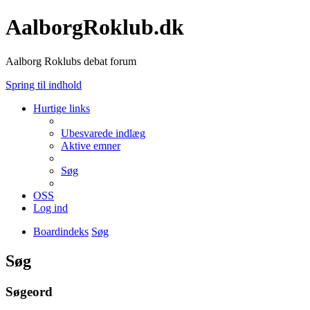
AalborgRoklub.dk
Aalborg Roklubs debat forum
Spring til indhold
Hurtige links
Ubesvarede indlæg
Aktive emner
Søg
OSS
Log ind
Boardindeks
Søg
Søg
Søgeord