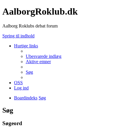
AalborgRoklub.dk
Aalborg Roklubs debat forum
Spring til indhold
Hurtige links
Ubesvarede indlæg
Aktive emner
Søg
OSS
Log ind
Boardindeks
Søg
Søg
Søgeord