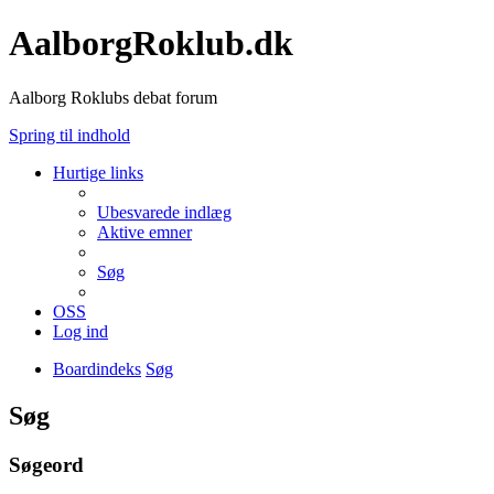
AalborgRoklub.dk
Aalborg Roklubs debat forum
Spring til indhold
Hurtige links
Ubesvarede indlæg
Aktive emner
Søg
OSS
Log ind
Boardindeks
Søg
Søg
Søgeord