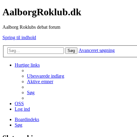
AalborgRoklub.dk
Aalborg Roklubs debat forum
Spring til indhold
Avanceret søgning
Søg
Hurtige links
Ubesvarede indlæg
Aktive emner
Søg
OSS
Log ind
Boardindeks
Søg