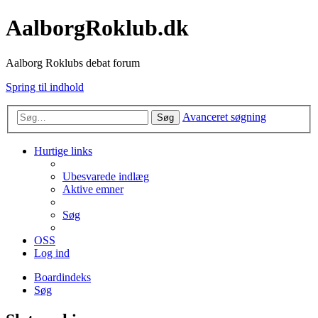
AalborgRoklub.dk
Aalborg Roklubs debat forum
Spring til indhold
Avanceret søgning
Søg
Hurtige links
Ubesvarede indlæg
Aktive emner
Søg
OSS
Log ind
Boardindeks
Søg