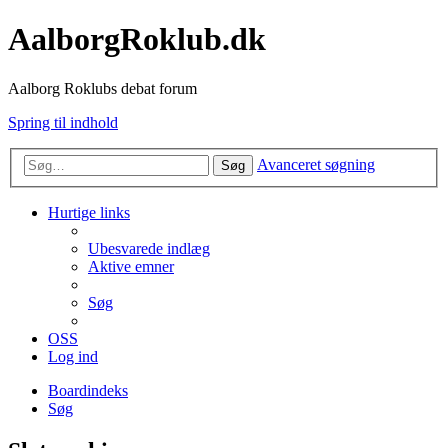
AalborgRoklub.dk
Aalborg Roklubs debat forum
Spring til indhold
Avanceret søgning
Søg
Hurtige links
Ubesvarede indlæg
Aktive emner
Søg
OSS
Log ind
Boardindeks
Søg