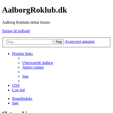
AalborgRoklub.dk
Aalborg Roklubs debat forum
Spring til indhold
Avanceret søgning
Søg
Hurtige links
Ubesvarede indlæg
Aktive emner
Søg
OSS
Log ind
Boardindeks
Søg