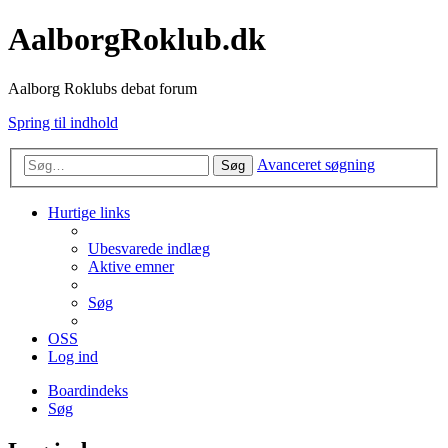
AalborgRoklub.dk
Aalborg Roklubs debat forum
Spring til indhold
Avanceret søgning
Søg
Hurtige links
Ubesvarede indlæg
Aktive emner
Søg
OSS
Log ind
Boardindeks
Søg