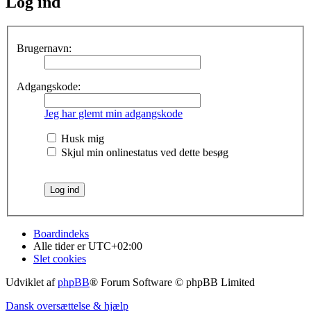
Log ind
Brugernavn:
Adgangskode:
Jeg har glemt min adgangskode
Husk mig
Skjul min onlinestatus ved dette besøg
Boardindeks
Alle tider er
UTC+02:00
Slet cookies
Udviklet af
phpBB
® Forum Software © phpBB Limited
Dansk oversættelse & hjælp