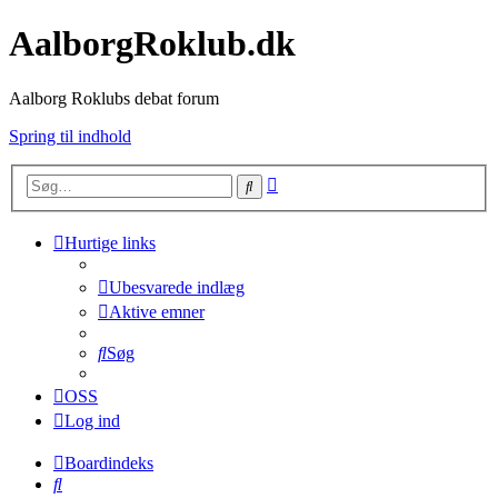
AalborgRoklub.dk
Aalborg Roklubs debat forum
Spring til indhold
Avanceret
Søg
søgning
Hurtige links
Ubesvarede indlæg
Aktive emner
Søg
OSS
Log ind
Boardindeks
Søg