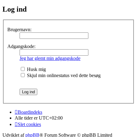
Log ind
Brugernavn:
Adgangskode:
Jeg har glemt min adgangskode
Husk mig
Skjul min onlinestatus ved dette besøg
Boardindeks
Alle tider er
UTC+02:00
Slet cookies
Udviklet af
phpBB
® Forum Software © phpBB Limited