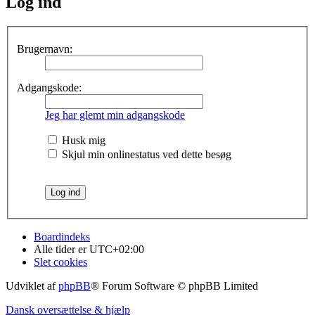
Log ind
Brugernavn:
Adgangskode:
Jeg har glemt min adgangskode
Husk mig
Skjul min onlinestatus ved dette besøg
Boardindeks
Alle tider er
UTC+02:00
Slet cookies
Udviklet af
phpBB
® Forum Software © phpBB Limited
Dansk oversættelse & hjælp