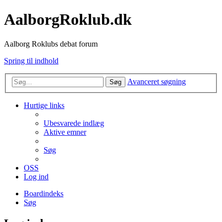
AalborgRoklub.dk
Aalborg Roklubs debat forum
Spring til indhold
Avanceret søgning
Søg
Hurtige links
Ubesvarede indlæg
Aktive emner
Søg
OSS
Log ind
Boardindeks
Søg