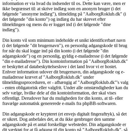
information er via hvad du indsender til os. Dette kan være, men er
ikke begrænset til: at skrive indlæg som en anonym bruger (i det
følgende "anonyme indlæg"), tilmelding på "AalborgRoklub.dk" (i
det følgende "din konto") og indlæg du har skrevet efter
tilmeldingen og mens du er logget ind (i det følgende "dine
indlæg").
Din konto vil som minimum indeholde et unikt identificerbart navn
(i det følgende "dit brugernavn"), en personlig adgangskode til brug
for når du skal logge ind på din konto (i det følgende "din
adgangskode") og en personlig, gyldig e-mailadresse (i det følgende
"din e-mailadresse"). Din kontoinformation på "AalborgRoklub.dk"
er beskyttet af databeskyttelseslove i det land hvor vi er hostet.
Enhver information udover dit brugernavn, din adgangskode og e-
mailadresse krævet af "AalborgRoklub.dk" under
tilmeldingssproceduren, er - afhængig af "AalborgRoklub.dk"'s valg
- enten obligatorisk eller valgfrit. Under alle omstændigheder kan du
selv vælge, hvilke dele af din kontoinformation, der skal vises
offentligt. Derudover har du muligheden for din konto, at til- eller
fravælge automatisk genererede e-mails fra phpBB-softwaren.
Din adgangskode er krypteret (et envejs digitalt fingeraftryk), så det
er sikret. Dog anbefales det, at du ikke genbruger den samme
adgangskode på et antal forskellige websteder. Din adgangskode er
dit værktøj for at få adgang til din konto på "AalborgRoklub.dk", så