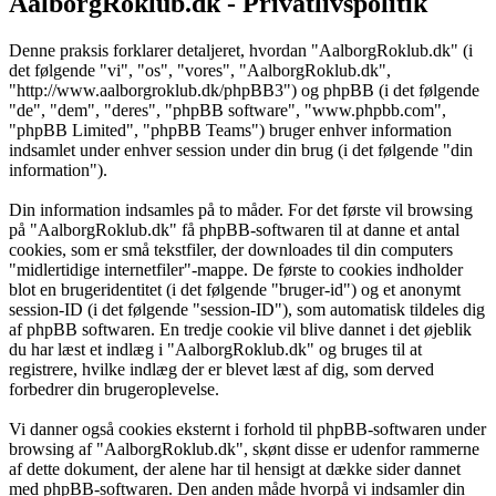
AalborgRoklub.dk - Privatlivspolitik
Denne praksis forklarer detaljeret, hvordan "AalborgRoklub.dk" (i
det følgende "vi", "os", "vores", "AalborgRoklub.dk",
"http://www.aalborgroklub.dk/phpBB3") og phpBB (i det følgende
"de", "dem", "deres", "phpBB software", "www.phpbb.com",
"phpBB Limited", "phpBB Teams") bruger enhver information
indsamlet under enhver session under din brug (i det følgende "din
information").
Din information indsamles på to måder. For det første vil browsing
på "AalborgRoklub.dk" få phpBB-softwaren til at danne et antal
cookies, som er små tekstfiler, der downloades til din computers
"midlertidige internetfiler"-mappe. De første to cookies indholder
blot en brugeridentitet (i det følgende "bruger-id") og et anonymt
session-ID (i det følgende "session-ID"), som automatisk tildeles dig
af phpBB softwaren. En tredje cookie vil blive dannet i det øjeblik
du har læst et indlæg i "AalborgRoklub.dk" og bruges til at
registrere, hvilke indlæg der er blevet læst af dig, som derved
forbedrer din brugeroplevelse.
Vi danner også cookies eksternt i forhold til phpBB-softwaren under
browsing af "AalborgRoklub.dk", skønt disse er udenfor rammerne
af dette dokument, der alene har til hensigt at dække sider dannet
med phpBB-softwaren. Den anden måde hvorpå vi indsamler din