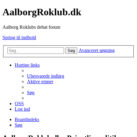
AalborgRoklub.dk
Aalborg Roklubs debat forum
Spring til indhold
Avanceret søgning
Søg
Hurtige links
Ubesvarede indlæg
Aktive emner
Søg
OSS
Log ind
Boardindeks
Søg