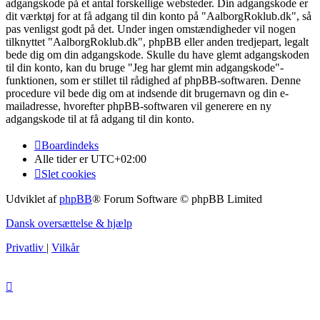
adgangskode på et antal forskellige websteder. Din adgangskode er
dit værktøj for at få adgang til din konto på "AalborgRoklub.dk", så
pas venligst godt på det. Under ingen omstændigheder vil nogen
tilknyttet "AalborgRoklub.dk", phpBB eller anden tredjepart, legalt
bede dig om din adgangskode. Skulle du have glemt adgangskoden
til din konto, kan du bruge "Jeg har glemt min adgangskode"-
funktionen, som er stillet til rådighed af phpBB-softwaren. Denne
procedure vil bede dig om at indsende dit brugernavn og din e-
mailadresse, hvorefter phpBB-softwaren vil generere en ny
adgangskode til at få adgang til din konto.
Boardindeks
Alle tider er
UTC+02:00
Slet cookies
Udviklet af
phpBB
® Forum Software © phpBB Limited
Dansk oversættelse & hjælp
Privatliv
|
Vilkår