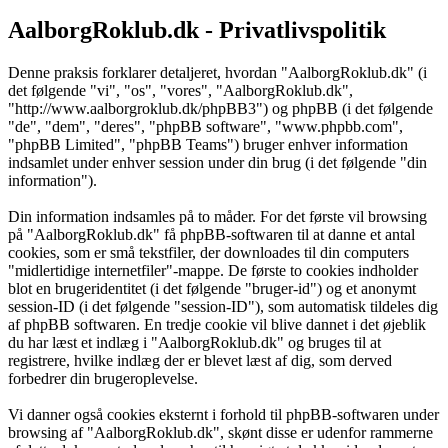
AalborgRoklub.dk - Privatlivspolitik
Denne praksis forklarer detaljeret, hvordan "AalborgRoklub.dk" (i
det følgende "vi", "os", "vores", "AalborgRoklub.dk",
"http://www.aalborgroklub.dk/phpBB3") og phpBB (i det følgende
"de", "dem", "deres", "phpBB software", "www.phpbb.com",
"phpBB Limited", "phpBB Teams") bruger enhver information
indsamlet under enhver session under din brug (i det følgende "din
information").
Din information indsamles på to måder. For det første vil browsing
på "AalborgRoklub.dk" få phpBB-softwaren til at danne et antal
cookies, som er små tekstfiler, der downloades til din computers
"midlertidige internetfiler"-mappe. De første to cookies indholder
blot en brugeridentitet (i det følgende "bruger-id") og et anonymt
session-ID (i det følgende "session-ID"), som automatisk tildeles dig
af phpBB softwaren. En tredje cookie vil blive dannet i det øjeblik
du har læst et indlæg i "AalborgRoklub.dk" og bruges til at
registrere, hvilke indlæg der er blevet læst af dig, som derved
forbedrer din brugeroplevelse.
Vi danner også cookies eksternt i forhold til phpBB-softwaren under
browsing af "AalborgRoklub.dk", skønt disse er udenfor rammerne