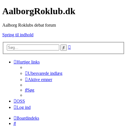
AalborgRoklub.dk
Aalborg Roklubs debat forum
Spring til indhold
Avanceret
Søg
søgning
Hurtige links
Ubesvarede indlæg
Aktive emner
Søg
OSS
Log ind
Boardindeks
Søg