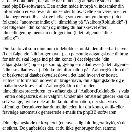
af dette dokument, der alene har til hensigt at dække sider dannet
med phpBB-softwaren. Den anden måde hvorpå vi indsamler din
information er via hvad du indsender til os. Dette kan være, men er
ikke begrænset til: at skrive indlæg som en anonym bruger (i det
følgende "anonyme indlæg"), tilmelding på "AalborgRoklub.dk" (i
det følgende "din konto") og indlæg du har skrevet efter
tilmeldingen og mens du er logget ind (i det følgende "dine
indlæg").
Din konto vil som minimum indeholde et unikt identificerbart navn
(i det følgende "dit brugernavn"), en personlig adgangskode til brug
for når du skal logge ind på din konto (i det følgende "din
adgangskode") og en personlig, gyldig e-mailadresse (i det følgende
"din e-mailadresse"). Din kontoinformation på "AalborgRoklub.dk"
er beskyttet af databeskyttelseslove i det land hvor vi er hostet.
Enhver information udover dit brugernavn, din adgangskode og e-
mailadresse krævet af "AalborgRoklub.dk" under
tilmeldingssproceduren, er - afhængig af "AalborgRoklub.dk"'s valg
- enten obligatorisk eller valgfrit. Under alle omstændigheder kan du
selv vælge, hvilke dele af din kontoinformation, der skal vises
offentligt. Derudover har du muligheden for din konto, at til- eller
fravælge automatisk genererede e-mails fra phpBB-softwaren.
Din adgangskode er krypteret (et envejs digitalt fingeraftryk), så det
er sikret. Dog anbefales det, at du ikke genbruger den samme