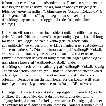
information er via hvad du indsender til os. Dette kan være, men er
ikke begrænset til: at skrive indlæg som en anonym bruger (i det
følgende "anonyme indlæg"), tilmelding på "AalborgRoklub.dk" (i
det følgende "din konto") og indlæg du har skrevet efter
tilmeldingen og mens du er logget ind (i det følgende "dine
indlæg").
Din konto vil som minimum indeholde et unikt identificerbart navn
(i det følgende "dit brugernavn"), en personlig adgangskode til brug
for når du skal logge ind på din konto (i det følgende "din
adgangskode") og en personlig, gyldig e-mailadresse (i det følgende
"din e-mailadresse"). Din kontoinformation på "AalborgRoklub.dk"
er beskyttet af databeskyttelseslove i det land hvor vi er hostet.
Enhver information udover dit brugernavn, din adgangskode og e-
mailadresse krævet af "AalborgRoklub.dk" under
tilmeldingssproceduren, er - afhængig af "AalborgRoklub.dk"'s valg
- enten obligatorisk eller valgfrit. Under alle omstændigheder kan du
selv vælge, hvilke dele af din kontoinformation, der skal vises
offentligt. Derudover har du muligheden for din konto, at til- eller
fravælge automatisk genererede e-mails fra phpBB-softwaren.
Din adgangskode er krypteret (et envejs digitalt fingeraftryk), så det
er sikret. Dog anbefales det, at du ikke genbruger den samme
adgangskode på et antal forskellige websteder. Din adgangskode er
dit værktøj for at få adgang til din konto på "AalborgRoklub.dk", så