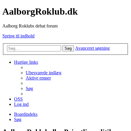
AalborgRoklub.dk
Aalborg Roklubs debat forum
Spring til indhold
Avanceret søgning
Søg
Hurtige links
Ubesvarede indlæg
Aktive emner
Søg
OSS
Log ind
Boardindeks
Søg