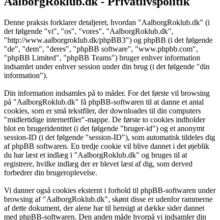
AalborgRoklub.dk - Privatlivspolitik
Denne praksis forklarer detaljeret, hvordan "AalborgRoklub.dk" (i
det følgende "vi", "os", "vores", "AalborgRoklub.dk",
"http://www.aalborgroklub.dk/phpBB3") og phpBB (i det følgende
"de", "dem", "deres", "phpBB software", "www.phpbb.com",
"phpBB Limited", "phpBB Teams") bruger enhver information
indsamlet under enhver session under din brug (i det følgende "din
information").
Din information indsamles på to måder. For det første vil browsing
på "AalborgRoklub.dk" få phpBB-softwaren til at danne et antal
cookies, som er små tekstfiler, der downloades til din computers
"midlertidige internetfiler"-mappe. De første to cookies indholder
blot en brugeridentitet (i det følgende "bruger-id") og et anonymt
session-ID (i det følgende "session-ID"), som automatisk tildeles dig
af phpBB softwaren. En tredje cookie vil blive dannet i det øjeblik
du har læst et indlæg i "AalborgRoklub.dk" og bruges til at
registrere, hvilke indlæg der er blevet læst af dig, som derved
forbedrer din brugeroplevelse.
Vi danner også cookies eksternt i forhold til phpBB-softwaren under
browsing af "AalborgRoklub.dk", skønt disse er udenfor rammerne
af dette dokument, der alene har til hensigt at dække sider dannet
med phpBB-softwaren. Den anden måde hvorpå vi indsamler din