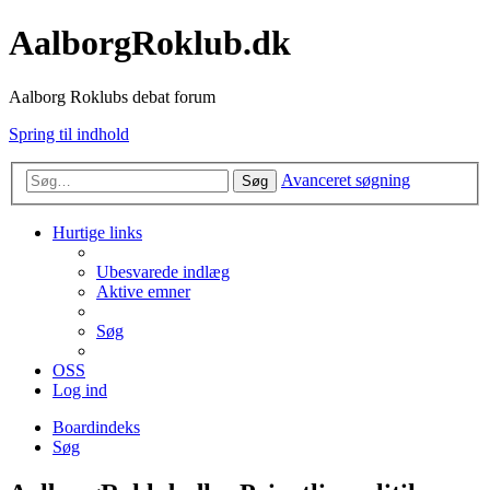
AalborgRoklub.dk
Aalborg Roklubs debat forum
Spring til indhold
Avanceret søgning
Søg
Hurtige links
Ubesvarede indlæg
Aktive emner
Søg
OSS
Log ind
Boardindeks
Søg