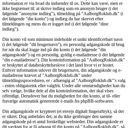
information er via hvad du indsender til os. Dette kan være, men er
ikke begrænset til: at skrive indlæg som en anonym bruger (i det
følgende "anonyme indlæg"), tilmelding på "AalborgRoklub.dk" (i
det følgende "din konto") og indlæg du har skrevet efter
tilmeldingen og mens du er logget ind (i det følgende "dine
indlæg").
Din konto vil som minimum indeholde et unikt identificerbart navn
(i det følgende "dit brugernavn"), en personlig adgangskode til brug
for når du skal logge ind på din konto (i det følgende "din
adgangskode") og en personlig, gyldig e-mailadresse (i det følgende
"din e-mailadresse"). Din kontoinformation på "AalborgRoklub.dk"
er beskyttet af databeskyttelseslove i det land hvor vi er hostet.
Enhver information udover dit brugernavn, din adgangskode og e-
mailadresse krævet af "AalborgRoklub.dk" under
tilmeldingssproceduren, er - afhængig af "AalborgRoklub.dk"'s valg
- enten obligatorisk eller valgfrit. Under alle omstændigheder kan du
selv vælge, hvilke dele af din kontoinformation, der skal vises
offentligt. Derudover har du muligheden for din konto, at til- eller
fravælge automatisk genererede e-mails fra phpBB-softwaren.
Din adgangskode er krypteret (et envejs digitalt fingeraftryk), så det
er sikret. Dog anbefales det, at du ikke genbruger den samme
adgangskode på et antal forskellige websteder. Din adgangskode er
dit værktøj for at få adgang til din konto på "AalborgRoklub.dk", så