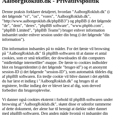
AalborgRoklub.dk - Privatlivspolitik
Denne praksis forklarer detaljeret, hvordan "AalborgRoklub.dk" (i
det følgende "vi", "os", "vores", "AalborgRoklub.dk",
"http://www.aalborgroklub.dk/phpBB3") og phpBB (i det følgende
"de", "dem", "deres", "phpBB software", "www.phpbb.com",
"phpBB Limited", "phpBB Teams") bruger enhver information
indsamlet under enhver session under din brug (i det følgende "din
information").
Din information indsamles på to måder. For det første vil browsing
på "AalborgRoklub.dk" få phpBB-softwaren til at danne et antal
cookies, som er små tekstfiler, der downloades til din computers
"midlertidige internetfiler"-mappe. De første to cookies indholder
blot en brugeridentitet (i det følgende "bruger-id") og et anonymt
session-ID (i det følgende "session-ID"), som automatisk tildeles dig
af phpBB softwaren. En tredje cookie vil blive dannet i det øjeblik
du har læst et indlæg i "AalborgRoklub.dk" og bruges til at
registrere, hvilke indlæg der er blevet læst af dig, som derved
forbedrer din brugeroplevelse.
Vi danner også cookies eksternt i forhold til phpBB-softwaren under
browsing af "AalborgRoklub.dk", skønt disse er udenfor rammerne
af dette dokument, der alene har til hensigt at dække sider dannet
med phpBB-softwaren. Den anden måde hvorpå vi indsamler din