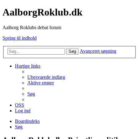
AalborgRoklub.dk
Aalborg Roklubs debat forum
Spring til indhold
Avanceret søgning
Søg
Hurtige links
Ubesvarede indlæg
Aktive emner
Søg
OSS
Log ind
Boardindeks
Søg