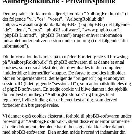
AalborgRoklub.dk - Privatlivspolitik
Denne praksis forklarer detaljeret, hvordan "AalborgRoklub.dk" (i
det følgende "vi", "os", "vores", "AalborgRoklub.dk",
"http://www.aalborgroklub.dk/phpBB3") og phpBB (i det følgende
"de", "dem", "deres", "phpBB software", "www.phpbb.com",
"phpBB Limited", "phpBB Teams") bruger enhver information
indsamlet under enhver session under din brug (i det følgende "din
information").
Din information indsamles på to måder. For det første vil browsing
på "AalborgRoklub.dk" få phpBB-softwaren til at danne et antal
cookies, som er små tekstfiler, der downloades til din computers
"midlertidige internetfiler"-mappe. De første to cookies indholder
blot en brugeridentitet (i det følgende "bruger-id") og et anonymt
session-ID (i det følgende "session-ID"), som automatisk tildeles dig
af phpBB softwaren. En tredje cookie vil blive dannet i det øjeblik
du har læst et indlæg i "AalborgRoklub.dk" og bruges til at
registrere, hvilke indlæg der er blevet læst af dig, som derved
forbedrer din brugeroplevelse.
Vi danner også cookies eksternt i forhold til phpBB-softwaren under
browsing af "AalborgRoklub.dk", skønt disse er udenfor rammerne
af dette dokument, der alene har til hensigt at dække sider dannet
med phpBB-softwaren. Den anden måde hvorpå vi indsamler din