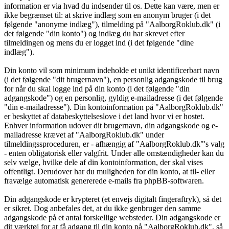
information er via hvad du indsender til os. Dette kan være, men er
ikke begrænset til: at skrive indlæg som en anonym bruger (i det
følgende "anonyme indlæg"), tilmelding på "AalborgRoklub.dk" (i
det følgende "din konto") og indlæg du har skrevet efter
tilmeldingen og mens du er logget ind (i det følgende "dine
indlæg").
Din konto vil som minimum indeholde et unikt identificerbart navn
(i det følgende "dit brugernavn"), en personlig adgangskode til brug
for når du skal logge ind på din konto (i det følgende "din
adgangskode") og en personlig, gyldig e-mailadresse (i det følgende
"din e-mailadresse"). Din kontoinformation på "AalborgRoklub.dk"
er beskyttet af databeskyttelseslove i det land hvor vi er hostet.
Enhver information udover dit brugernavn, din adgangskode og e-
mailadresse krævet af "AalborgRoklub.dk" under
tilmeldingssproceduren, er - afhængig af "AalborgRoklub.dk"'s valg
- enten obligatorisk eller valgfrit. Under alle omstændigheder kan du
selv vælge, hvilke dele af din kontoinformation, der skal vises
offentligt. Derudover har du muligheden for din konto, at til- eller
fravælge automatisk genererede e-mails fra phpBB-softwaren.
Din adgangskode er krypteret (et envejs digitalt fingeraftryk), så det
er sikret. Dog anbefales det, at du ikke genbruger den samme
adgangskode på et antal forskellige websteder. Din adgangskode er
dit værktøj for at få adgang til din konto på "AalborgRoklub.dk", så