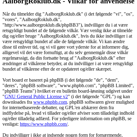
AalborgRoklub.dk - Vilkår for anvendelse
Når du tilmelder dig "AalborgRoklub.dk" (i det følgende "vi", "os",
"vores", "AalborgRoklub.dk",
"http://www.aalborgroklub.dk/phpBB3"), indvilliger du i at være
retsgyldigt bundet af de følgende vilkår. Vær venlig ikke at tilmelde
dig og/eller bruge "AalborgRoklub.dk", hvis du ikke indvilliger i at
være retsgyldigt bundet af alle de følgende vilkår. Vi kan ændre
disse til enhver tid, og vi vil gøre vort yderste for at informere dig,
alligevel vil det være fornuftigt, at du selv gennemgår disse vilkår
regelmæssigt, da din fortsatte brug af "AalborgRoklub.dk" efter
ændringer af vilkårene betyder, at du indvilliger i at være retsgyldigt
bundet af vilkårene efter de er opdateret og/eller skærpet.
Vort board er baseret på phpBB (i det følgende "de", "dem",
"deres", "phpBB software", "www.phpbb.com", "phpBB Limited",
"phpBB Teams") hvilket er en bulletin board-løsning udgivet under
"
GNU General Public License v2
" (i det følgende "GPL") og kan
downloades fra
www.phpbb.com
. phpBB softwaren giver mulighed
for internetbaserede debatter, og GPL'en afskærer dem fra
indflydelse på, hvad vi tillader og/eller afviser som tilladeligt indhold
og/eller tilladelig adfærd. For yderligere information om phpBB, se
venligst:
https://www.phpbb.com/
.
Du indvilliger i ikke at indsende nogen form for fornærmende,