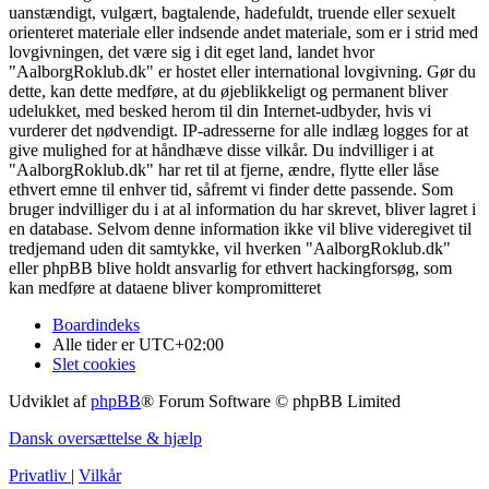
uanstændigt, vulgært, bagtalende, hadefuldt, truende eller sexuelt
orienteret materiale eller indsende andet materiale, som er i strid med
lovgivningen, det være sig i dit eget land, landet hvor
"AalborgRoklub.dk" er hostet eller international lovgivning. Gør du
dette, kan dette medføre, at du øjeblikkeligt og permanent bliver
udelukket, med besked herom til din Internet-udbyder, hvis vi
vurderer det nødvendigt. IP-adresserne for alle indlæg logges for at
give mulighed for at håndhæve disse vilkår. Du indvilliger i at
"AalborgRoklub.dk" har ret til at fjerne, ændre, flytte eller låse
ethvert emne til enhver tid, såfremt vi finder dette passende. Som
bruger indvilliger du i at al information du har skrevet, bliver lagret i
en database. Selvom denne information ikke vil blive videregivet til
tredjemand uden dit samtykke, vil hverken "AalborgRoklub.dk"
eller phpBB blive holdt ansvarlig for ethvert hackingforsøg, som
kan medføre at dataene bliver kompromitteret
Boardindeks
Alle tider er
UTC+02:00
Slet cookies
Udviklet af
phpBB
® Forum Software © phpBB Limited
Dansk oversættelse & hjælp
Privatliv
|
Vilkår