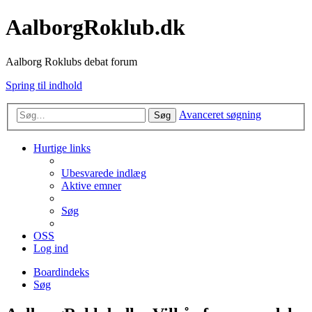
AalborgRoklub.dk
Aalborg Roklubs debat forum
Spring til indhold
Avanceret søgning
Søg
Hurtige links
Ubesvarede indlæg
Aktive emner
Søg
OSS
Log ind
Boardindeks
Søg