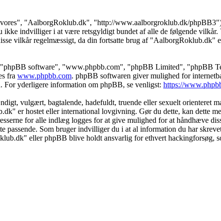
"vores", "AalborgRoklub.dk", "http://www.aalborgroklub.dk/phpBB3"), i
kke indvilliger i at være retsgyldigt bundet af alle de følgende vilkår. V
disse vilkår regelmæssigt, da din fortsatte brug af "AalborgRoklub.dk" ef
s", "phpBB software", "www.phpbb.com", "phpBB Limited", "phpBB Teams
es fra
www.phpbb.com
. phpBB softwaren giver mulighed for internetba
færd. For yderligere information om phpBB, se venligst:
https://www.phpb
igt, vulgært, bagtalende, hadefuldt, truende eller sexuelt orienteret mat
.dk" er hostet eller international lovgivning. Gør du dette, kan dette 
esserne for alle indlæg logges for at give mulighed for at håndhæve disse
dette passende. Som bruger indvilliger du i at al information du har skrev
klub.dk" eller phpBB blive holdt ansvarlig for ethvert hackingforsøg, 