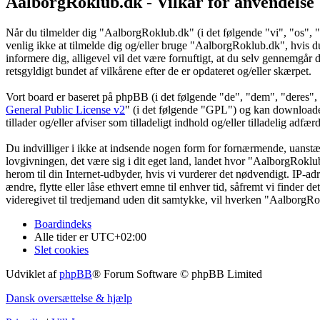
AalborgRoklub.dk - Vilkår for anvendelse
Når du tilmelder dig "AalborgRoklub.dk" (i det følgende "vi", "os", 
venlig ikke at tilmelde dig og/eller bruge "AalborgRoklub.dk", hvis du i
informere dig, alligevel vil det være fornuftigt, at du selv gennemgår 
retsgyldigt bundet af vilkårene efter de er opdateret og/eller skærpet.
Vort board er baseret på phpBB (i det følgende "de", "dem", "dere
General Public License v2
" (i det følgende "GPL") og kan download
tillader og/eller afviser som tilladeligt indhold og/eller tilladelig ad
Du indvilliger i ikke at indsende nogen form for fornærmende, uanstænd
lovgivningen, det være sig i dit eget land, landet hvor "AalborgRoklub
herom til din Internet-udbyder, hvis vi vurderer det nødvendigt. IP-adr
ændre, flytte eller låse ethvert emne til enhver tid, såfremt vi finder 
videregivet til tredjemand uden dit samtykke, vil hverken "AalborgRo
Boardindeks
Alle tider er
UTC+02:00
Slet cookies
Udviklet af
phpBB
® Forum Software © phpBB Limited
Dansk oversættelse & hjælp