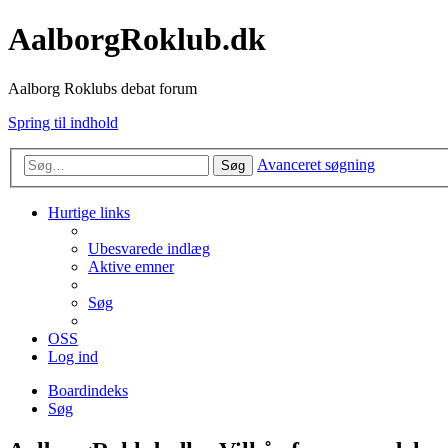
AalborgRoklub.dk
Aalborg Roklubs debat forum
Spring til indhold
Avanceret søgning
Søg
Hurtige links
Ubesvarede indlæg
Aktive emner
Søg
OSS
Log ind
Boardindeks
Søg