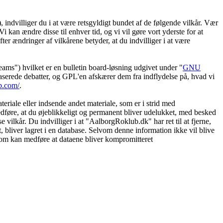
ndvilliger du i at være retsgyldigt bundet af de følgende vilkår. Vær
i kan ændre disse til enhver tid, og vi vil gøre vort yderste for at
ter ændringer af vilkårene betyder, at du indvilliger i at være
") hvilket er en bulletin board-løsning udgivet under "
GNU
serede debatter, og GPL'en afskærer dem fra indflydelse på, hvad vi
b.com/
.
eriale eller indsende andet materiale, som er i strid med
medføre, at du øjeblikkeligt og permanent bliver udelukket, med besked
 vilkår. Du indvilliger i at "AalborgRoklub.dk" har ret til at fjerne,
et, bliver lagret i en database. Selvom denne information ikke vil blive
som kan medføre at dataene bliver kompromitteret