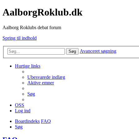
AalborgRoklub.dk
Aalborg Roklubs debat forum
Spring til indhold
Avanceret søgning
Søg
Hurtige links
Ubesvarede indlæg
Aktive emner
Søg
OSS
Log ind
Boardindeks
FAQ
Søg