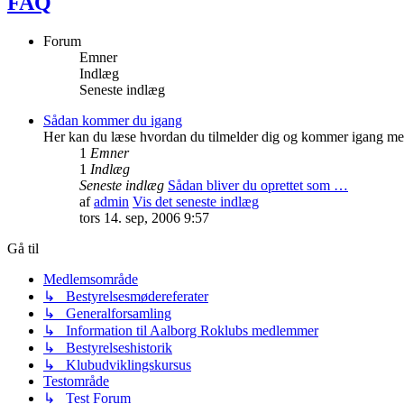
FAQ
Forum
Emner
Indlæg
Seneste indlæg
Sådan kommer du igang
Her kan du læse hvordan du tilmelder dig og kommer igang med
1
Emner
1
Indlæg
Seneste indlæg
Sådan bliver du oprettet som …
af
admin
Vis det seneste indlæg
tors 14. sep, 2006 9:57
Gå til
Medlemsområde
↳ Bestyrelsesmødereferater
↳ Generalforsamling
↳ Information til Aalborg Roklubs medlemmer
↳ Bestyrelseshistorik
↳ Klubudviklingskursus
Testområde
↳ Test Forum