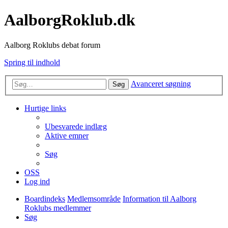
AalborgRoklub.dk
Aalborg Roklubs debat forum
Spring til indhold
Avanceret søgning
Søg
Hurtige links
Ubesvarede indlæg
Aktive emner
Søg
OSS
Log ind
Boardindeks
Medlemsområde
Information til Aalborg
Roklubs medlemmer
Søg