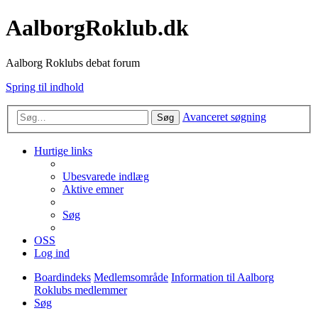
AalborgRoklub.dk
Aalborg Roklubs debat forum
Spring til indhold
Avanceret søgning
Søg
Hurtige links
Ubesvarede indlæg
Aktive emner
Søg
OSS
Log ind
Boardindeks
Medlemsområde
Information til Aalborg
Roklubs medlemmer
Søg