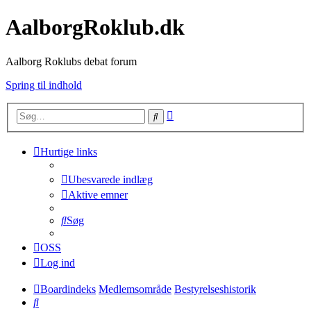
AalborgRoklub.dk
Aalborg Roklubs debat forum
Spring til indhold
Avanceret
Søg
søgning
Hurtige links
Ubesvarede indlæg
Aktive emner
Søg
OSS
Log ind
Boardindeks
Medlemsområde
Bestyrelseshistorik
Søg