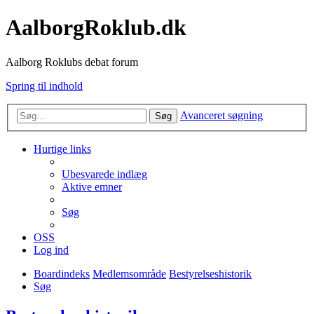
AalborgRoklub.dk
Aalborg Roklubs debat forum
Spring til indhold
Avanceret søgning
Søg
Hurtige links
Ubesvarede indlæg
Aktive emner
Søg
OSS
Log ind
Boardindeks
Medlemsområde
Bestyrelseshistorik
Søg