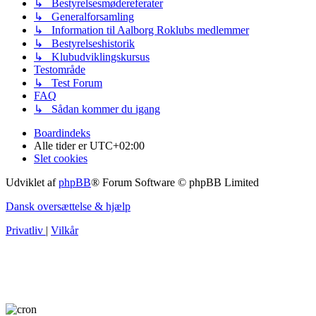
↳ Bestyrelsesmødereferater
↳ Generalforsamling
↳ Information til Aalborg Roklubs medlemmer
↳ Bestyrelseshistorik
↳ Klubudviklingskursus
Testområde
↳ Test Forum
FAQ
↳ Sådan kommer du igang
Boardindeks
Alle tider er
UTC+02:00
Slet cookies
Udviklet af
phpBB
® Forum Software © phpBB Limited
Dansk oversættelse & hjælp
Privatliv
|
Vilkår