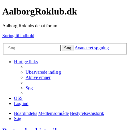
AalborgRoklub.dk
Aalborg Roklubs debat forum
Spring til indhold
Avanceret søgning
Søg
Hurtige links
Ubesvarede indlæg
Aktive emner
Søg
OSS
Log ind
Boardindeks
Medlemsområde
Bestyrelseshistorik
Søg