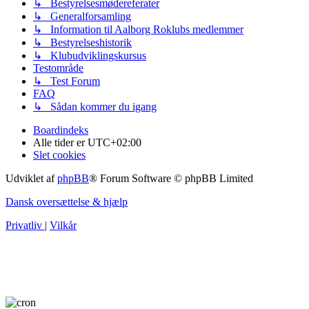
↳ Bestyrelsesmødereferater
↳ Generalforsamling
↳ Information til Aalborg Roklubs medlemmer
↳ Bestyrelseshistorik
↳ Klubudviklingskursus
Testområde
↳ Test Forum
FAQ
↳ Sådan kommer du igang
Boardindeks
Alle tider er
UTC+02:00
Slet cookies
Udviklet af
phpBB
® Forum Software © phpBB Limited
Dansk oversættelse & hjælp
Privatliv
|
Vilkår