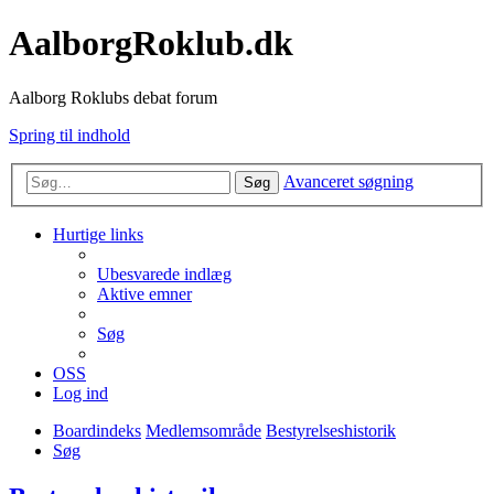
AalborgRoklub.dk
Aalborg Roklubs debat forum
Spring til indhold
Avanceret søgning
Søg
Hurtige links
Ubesvarede indlæg
Aktive emner
Søg
OSS
Log ind
Boardindeks
Medlemsområde
Bestyrelseshistorik
Søg